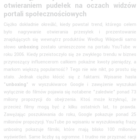
otwieraniem pudełek na oczach widzów
portali społecznościowych
Ciężko dokładnie określić, kiedy powstał trend, którego celem
było nagrywanie otwierania przesyłek i prezentowanie
znajdujących się wewnątrz produktów. Według Wikipedii samo
słowo
unboxing
zostało umieszczone na portalu YouTube w
roku 2006. Kiedy przeistoczyło się ze zwykłego trendu w biznes
przynoszący influencerom całkiem pokaźne kwoty pieniędzy, a
markom większą popularność? Tego nie wie nikt, po prostu się
stało. Jednak ciężko kłócić się z faktami. Wpisanie hasła
"
unboxing
" w wyszukiwarce Google i zawężenie wyszukań
wyłącznie do filmów pojawia się notabene "zaledwie" ponad 73
miliony propozycji do obejrzenia. Ktoś może krzyknąć, że
przecież filmy mogą być z kilku ostatnich lat, to prawda.
Zawężając poszukiwania do roku, Google pokazuje ponad 25
milionów propozycji. YouTube po wpisaniu w wyszukiwarkę frazy
unboxing pokazuje filmiki, które mają blisko 100 milionów
wyświetleń. Same liczby są ogromne. I trudno nie przyznać racji