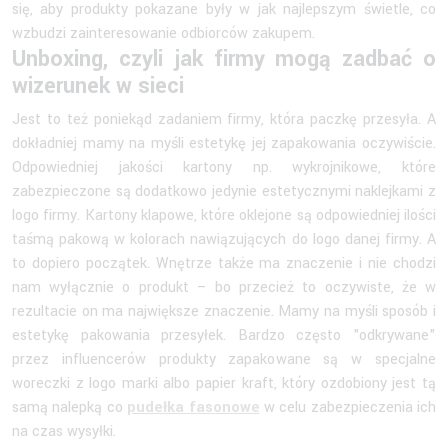
się, aby produkty pokazane były w jak najlepszym świetle, co
wzbudzi zainteresowanie odbiorców zakupem.
Unboxing, czyli jak firmy mogą zadbać o
wizerunek w sieci
Jest to też poniekąd zadaniem firmy, która paczkę przesyła. A
dokładniej mamy na myśli estetykę jej zapakowania oczywiście.
Odpowiedniej jakości kartony np. wykrojnikowe, które
zabezpieczone są dodatkowo jedynie estetycznymi naklejkami z
logo firmy. Kartony klapowe, które oklejone są odpowiedniej ilości
taśmą pakową w kolorach nawiązujących do logo danej firmy. A
to dopiero początek. Wnętrze także ma znaczenie i nie chodzi
nam wyłącznie o produkt – bo przecież to oczywiste, że w
rezultacie on ma największe znaczenie. Mamy na myśli sposób i
estetykę pakowania przesyłek. Bardzo często "odkrywane"
przez influencerów produkty zapakowane są w specjalne
woreczki z logo marki albo papier kraft, który ozdobiony jest tą
samą nalepką co
pudełka fasonowe
w celu zabezpieczenia ich
na czas wysyłki.