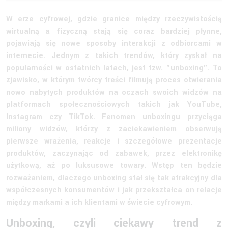
W erze cyfrowej, gdzie granice między rzeczywistością
wirtualną a fizyczną stają się coraz bardziej płynne,
pojawiają się nowe sposoby interakcji z odbiorcami w
internecie. Jednym z takich trendów, który zyskał na
popularności w ostatnich latach, jest tzw. "unboxing". To
zjawisko, w którym twórcy treści filmują proces otwierania
nowo nabytych produktów na oczach swoich widzów na
platformach społecznościowych takich jak YouTube,
Instagram czy TikTok. Fenomen unboxingu przyciąga
miliony widzów, którzy z zaciekawieniem obserwują
pierwsze wrażenia, reakcje i szczegółowe prezentacje
produktów, zaczynając od zabawek, przez elektronikę
użytkową, aż po luksusowe towary. Wstęp ten będzie
rozważaniem, dlaczego unboxing stał się tak atrakcyjny dla
współczesnych konsumentów i jak przekształca on relacje
między markami a ich klientami w świecie cyfrowym.
Unboxing, czyli ciekawy trend z