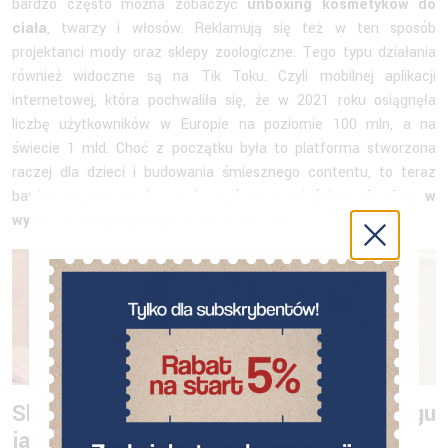
bardzo często można zobaczyć
unboxing kosmetyków do
ciała
, twarzy i włosów. Reklamują się też w ten sposób
projektanci mody oraz sklepy zoologiczne. Tego typu działania
również widoczne są na Tik Toku. Czyli mobilnej aplikacji
internetowej, która pochwaliła się, że w 2021 roku osiągnęła
liczbę użytkowników w Europie na poziomie 100 mln, a na
świecie 1 mld. Choć z początku była to platforma stworzona
raczej dla dzieci i budowania śmiesznego contentu, to teraz
bardzo często można zobaczyć tam właśnie
unboxing w
wykonaniu największych influencerów
.
Skąd bierze się popularność unboxingu
jako reklamy?