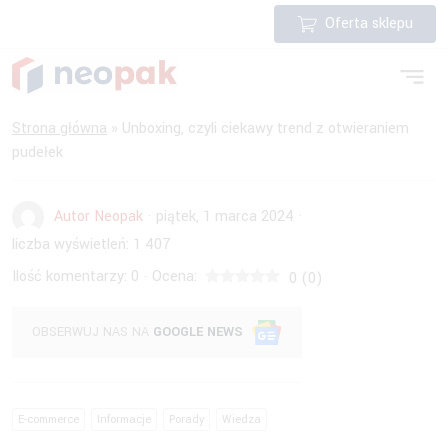
Oferta sklepu
Strona główna
»
Unboxing, czyli ciekawy trend z otwieraniem
pudełek
Autor Neopak
·
piątek, 1 marca 2024
·
liczba wyświetleń:
1 407
Ilość komentarzy:
0
Ocena:
·
0
(
0
)
OBSERWUJ NAS NA
GOOGLE NEWS
E-commerce
Informacje
Porady
Wiedza