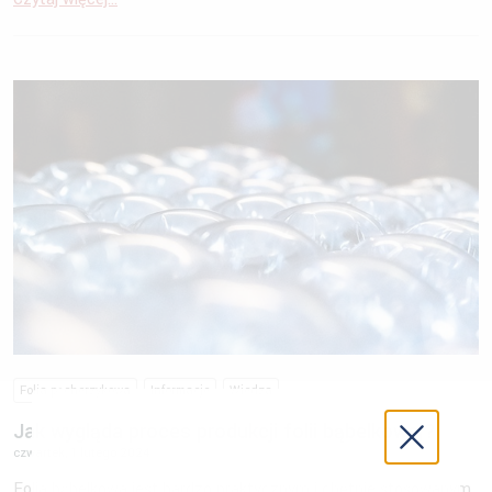
Folia pęcherzykowa
Informacje
Wiedza
Jak wygląda proces produkcji folii bąbelkowej?
czwartek, 1 lutego 2024
Folia bąbelkowa jest bardzo praktycznym i chętnie stosowanym