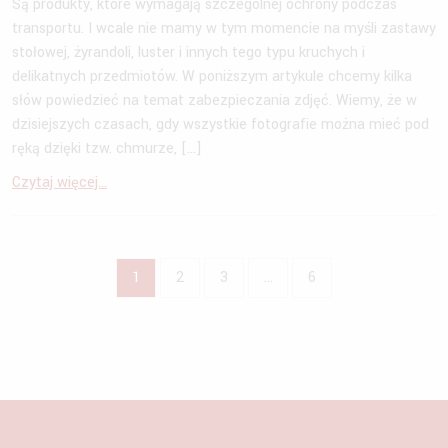
Są produkty, które wymagają szczególnej ochrony podczas
transportu. I wcale nie mamy w tym momencie na myśli zastawy
stołowej, żyrandoli, luster i innych tego typu kruchych i
delikatnych przedmiotów. W poniższym artykule chcemy kilka
słów powiedzieć na temat zabezpieczania zdjęć. Wiemy, że w
dzisiejszych czasach, gdy wszystkie fotografie można mieć pod
ręką dzięki tzw. chmurze, […]
Czytaj więcej...
1
2
3
…
6