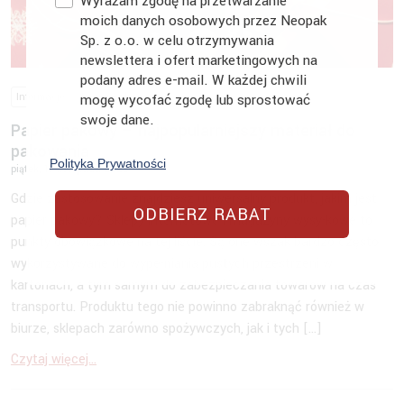
Wyrażam zgodę na przetwarzanie
moich danych osobowych przez Neopak
Sp. z o.o. w celu otrzymywania
newslettera i ofert marketingowych na
podany adres e-mail. W każdej chwili
Informacje
Papier pakowy
mogę wycofać zgodę lub sprostować
swoje dane.
Papier pakowy – najpopularniejszy materiał do
pakowania
Polityka Prywatności
piątek, 17 listopada 2023
Gdzie zastosowanie znajdziesz uniwersalny produkt, jakim jest
ODBIERZ RABAT
papier pakowy? Sklepy internetowe i magazyny wysyłkowe to
punkty obowiązkowe na tej liście. Są one wszak bardzo często
wykorzystywane do wypełniania pustych przestrzeni w
kartonach, a tym samym do zabezpieczania towarów na czas
transportu. Produktu tego nie powinno zabraknąć również w
biurze, sklepach zarówno spożywczych, jak i tych […]
Czytaj więcej...