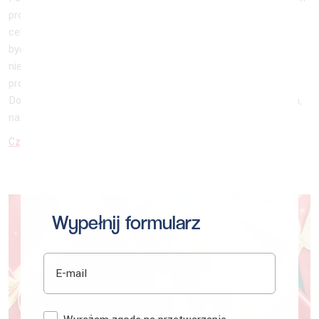
produktem do pakowania. Może być także zastosowana w
celach rekreacyjnych. Jest estetyczna, łatwa w plikacji i może
być wykorzystywana wielokrotnie, jeśli oczywiście jej struktura
nie uległa uszkodzeniu. Jak powstaje folia bąbelkowa? Czy
proces produkcyjny ma negatywny wpływ na środowisko?
Dowiedz się więcej! Prototyp folii bąbelkowej Folia bąbelkowa,
nazywana […]
Czytaj więcej...
Wypełnij formularz
E-mail
Zgoda