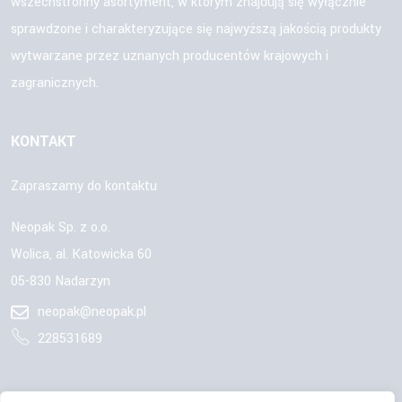
wszechstronny asortyment, w którym znajdują się wyłącznie
sprawdzone i charakteryzujące się najwyższą jakością produkty
wytwarzane przez uznanych producentów krajowych i
zagranicznych.
KONTAKT
Zapraszamy do kontaktu
Neopak Sp. z o.o.
Wolica, al. Katowicka 60
05-830 Nadarzyn
neopak@neopak.pl
228531689
OBSERWUJ NAS: