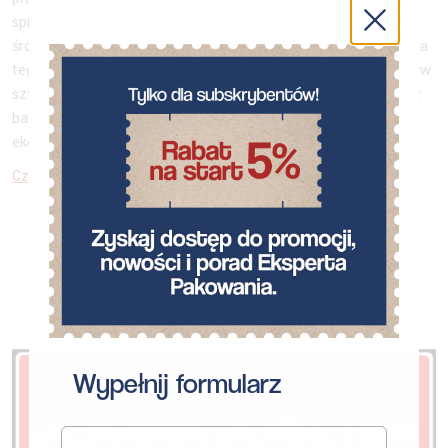
sprowadzał się do tematu ekologicznego, do dbania o
środowisko naturalne, do zmniejszania ryzyka zanieczyszczania
tegoż środowiska, poprzez zmniejszenie wykorzystania tworzyw
sztucznych. W przesyłkach pocztowych oraz kurierskich coraz
bardziej popularne są różnego rodzaju naklejki, w tym także te
ekologiczne. W tym […]
Czytaj więcej...
Wypełnij formularz
E-mail