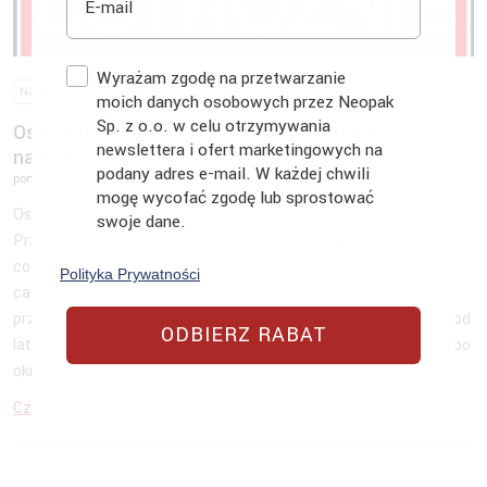
Zgoda
Wyrażam zgodę na przetwarzanie
Naklejki/Etykiety
Wiedza
moich danych osobowych przez Neopak
Sp. z o.o. w celu otrzymywania
Ostrzegawcze naklejki na przesyłki, gdzie
newslettera i ofert marketingowych na
najtaniej?
podany adres e-mail. W każdej chwili
poniedziałek, 16 października 2023
mogę wycofać zgodę lub sprostować
Ostrzegawcze naklejki na przesyłki kurierskie, gdzie najtaniej?
swoje dane.
Przesyłki kurierskie to w dzisiejszych czasach praktycznie
codzienność, nie ma prawdopodobnie nawet jednej godziny na
Polityka Prywatności
całym świecie, w której nie zostałaby doręczona choć jedna
przesyłka kurierska do odbiorcy. Przesyłki kurierskie są z nami od
ODBIERZ RABAT
lat, a ich pierwowzorem były przesyłki pocztowe. Szczególnie po
okresie, w którym zasłanialiśmy twarz […]
Czytaj więcej...