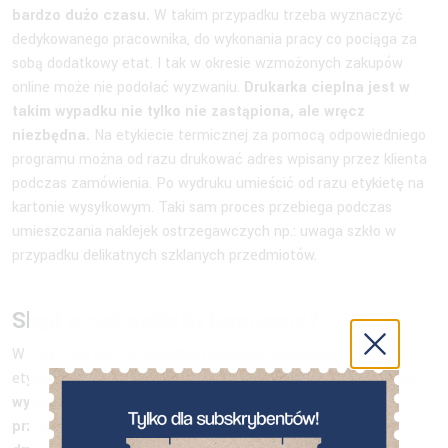
bardzo dużo czasu.
W takim przypadku trzeba wyznaczyć
dedykowanego pracownika, do wykonania pracy co pociąga za
sobą dodatkowy etat. I tak w okresie wzmożonych zakupów
online może nie podołać wyzwaniu.
Drukarka cieplna jest w
takim wypadku nie tylko nie zastąpiona, ale wręcz
niezbędna.
Na etykiecie termicznej za pomocą odpowiedniego
programu można od razu drukować adres wpisany przez klienta
podczas zamówienia. Po wydruku umieścić od razu etykietę na
kartonie wysyłkowym. Taki sam proces przebiega podczas
umieszczania naklejek ostrzegawczych np.: uwaga szkło w
przypadku delikatnych szklanych przedmiotów.
Skąd wziąć naklejki termiczne?
W zwyczaju jest, że wszelkie materiały eksploatacyjne w tym
etykiety kurierskie dostarcza firma przewozowa.
Jeżeli firma
wysyła duże ilości paczek najczęściej w umowie z
przedsiębiorstwem transportowym może wynegocjować