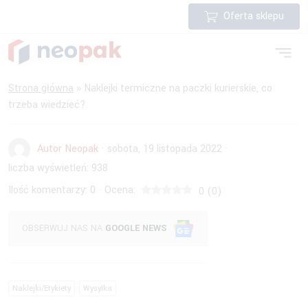
Oferta sklepu
Strona główna
»
Naklejki termiczne na paczki kurierskie, co
trzeba wiedzieć?
Autor Neopak
·
sobota, 19 listopada 2022
·
liczba wyświetleń:
938
Ilość komentarzy:
0
Ocena:
·
0
(
0
)
OBSERWUJ NAS NA
GOOGLE NEWS
Naklejki/Etykiety
Wysyłka