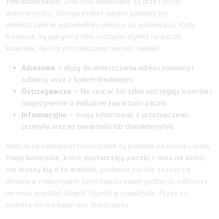
firm kurierskich.
Znaczniki skanowane są przez sorter
automatyczny, dlatego etykiet cieplne powinny być
umieszczane w odpowiednim miejscu na opakowaniu. Kody
kreskowe, są jednymi z kilku rodzajów etykiet na paczki
kurierskie, do których zaliczamy również naklejki:
Adresowe
– służą do umieszczania adresu nadawcy i
odbiorcy wraz z kodem kreskowym.
Ostrzegawcze
– Nie rzucać lub szkło ostrzegają kurierów i
magazynierów o delikatnej zawartości paczki.
Informacyjne
– mogą informować o przeznaczeniu
przesyłki oraz jej zawartości lub charakterystyki.
Nadruki na naklejkach termicznych są podatne na słońce i wodę.
Firmy kurierskie, które dostarczają paczki z dnia na dzień,
nie muszą się o to martwić
, ponieważ paczka zazwyczaj
dociera w maksymalnie czterdzieści osiem godzin do odbiorcy i
nie musi spędzać długich tygodni w magazynie. Przez co
etykieta nie ma kiedy ulec zniszczeniu.