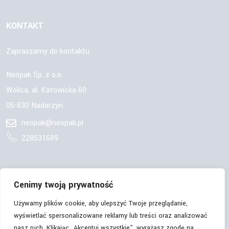
KONTAKT
Zapraszamy do kontaktu
Neopak Sp. z o.o.
Wolica, al. Katowicka 60
05-830 Nadarzyn
neopak@neopak.pl
228531689
OBSERWUJ NAS:
Cenimy twoją prywatność
Używamy plików cookie, aby ulepszyć Twoje przeglądanie,
wyświetlać spersonalizowane reklamy lub treści oraz analizować
nasz ruch. Klikając „Akceptuj wszystkie”, wyrażasz zgodę na