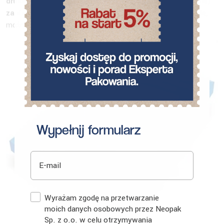
drukarkę termiczną, oraz materiały eksploatacyjne do niej
za darmo.
Jeżeli jednak nie uda się porozumieć w tej sprawie,
można takie naklejki zamawiać w internecie.
Wypełnij formularz
E-mail
Zgoda
Wyrażam zgodę na przetwarzanie
moich danych osobowych przez Neopak
Sp. z o.o. w celu otrzymywania