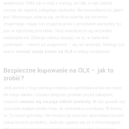
wiadomość SMS lub e-mail z treścią, że taki, a taki zakład
wzywa do zapłaty zaległego rachunku. Na komunikatorze, jakim
jest Messenger, zdarza się, że ktoś włamie się na konto
znajomego i nagle ten znajomy prosi o przesłanie pieniędzy, bo
jest w ogromnej potrzebie. Tacy wyłudzacze są niezwykle
niebezpieczni. Dlatego należy uważać na to, w takie linki
podesłane – nawet od znajomych – się nie wchodzi. Dlatego też
warto
chronić swoje konto na OLX
w miarę możliwości.
Bezpieczne kupowanie na OLX – jak to
zrobić?
Jeśli jesteś z tego samego miasta co sprzedawca lub nie masz
do niego daleko i chcesz obejrzeć produkt przed zakupem,
możesz
umówić się na jego odbiór osobisty
. W ten sposób też
znacznie maleje ryzyko tego, że zostaniesz oszukany. W końcu
to Ty masz gotówkę i nie musisz jej wręczać sprzedawcy przed
zobaczeniem produktu. Jeśli nie zgadza się on z informacjami,