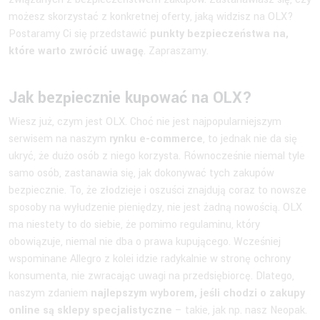
możesz skorzystać z konkretnej oferty, jaką widzisz na OLX?
Postaramy Ci się przedstawić
punkty bezpieczeństwa na,
które warto zwrócić uwagę
. Zapraszamy.
Jak bezpiecznie kupować na OLX?
Wiesz już, czym jest OLX. Choć nie jest najpopularniejszym
serwisem na naszym
rynku e-commerce
, to jednak nie da się
ukryć, że dużo osób z niego korzysta. Równocześnie niemal tyle
samo osób, zastanawia się, jak dokonywać tych zakupów
bezpiecznie. To, że złodzieje i oszuści znajdują coraz to nowsze
sposoby na wyłudzenie pieniędzy, nie jest żadną nowością. OLX
ma niestety to do siebie, że pomimo regulaminu, który
obowiązuje, niemal nie dba o prawa kupującego. Wcześniej
wspominane Allegro z kolei idzie radykalnie w stronę ochrony
konsumenta, nie zwracając uwagi na przedsiębiorcę. Dlatego,
naszym zdaniem
najlepszym wyborem, jeśli chodzi o zakupy
online są sklepy specjalistyczne
– takie, jak np. nasz Neopak.