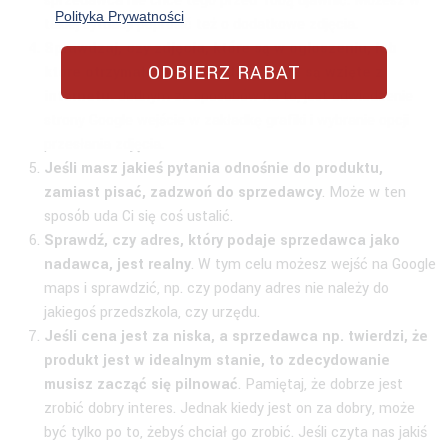
sprzedawca nie chce tego przed Tobą ujawnić. Możesz w
Polityka Prywatności
takiej sytuacji poprosić też o dodatkowe zdjęcia.
Sprawdzaj, czy zdjęcia, które są w ogłoszeniu, lub
ODBIERZ RABAT
które otrzymałeś od sprzedawcy, nie są wzięte z
internetu.
Jednym ze sposobów na to, jest odwiedzenie
strony Google wejście w zakładkę grafiki i wybranie opcji
przesłania zdjęcia.
Jeśli masz jakieś pytania odnośnie do produktu,
zamiast pisać, zadzwoń do sprzedawcy
. Może w ten
sposób uda Ci się coś ustalić.
Sprawdź, czy adres, który podaje sprzedawca jako
nadawca, jest realny
. W tym celu możesz wejść na Google
maps i sprawdzić, np. czy podany adres nie należy do
jakiegoś przedszkola, czy urzędu.
Jeśli cena jest za niska, a sprzedawca np. twierdzi, że
produkt jest w idealnym stanie, to zdecydowanie
musisz zacząć się pilnować
. Pamiętaj, że dobrze jest
zrobić dobry interes. Jednak kiedy jest on za dobry, może
być tylko po to, żebyś chciał go zrobić. Jeśli czyta nas jakiś