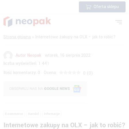
Oferta sklepu
Strona główna
»
Internetowe zakupy na OLX – jak to robić?
Autor Neopak
·
wtorek, 16 sierpnia 2022
·
liczba wyświetleń:
1 441
Ilość komentarzy:
0
Ocena:
·
0
(
0
)
OBSERWUJ NAS NA
GOOGLE NEWS
E-commerce
Handel
Informacje
Internetowe zakupy na OLX – jak to robić?