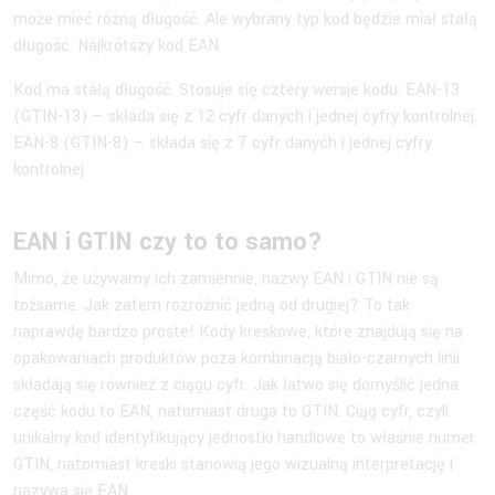
może mieć różną długość. Ale wybrany typ kod będzie miał stałą
długość. Najkrótszy kod EAN
Kod ma stałą długość. Stosuje się cztery wersje kodu: EAN-13
(GTIN-13) – składa się z 12 cyfr danych i jednej cyfry kontrolnej.
EAN-8 (GTIN-8) – składa się z 7 cyfr danych i jednej cyfry
kontrolnej.
EAN i GTIN czy to to samo?
Mimo, że używamy ich zamiennie, nazwy EAN i GTIN nie są
tożsame. Jak zatem rozróżnić jedną od drugiej? To tak
naprawdę bardzo proste! Kody kreskowe, które znajdują się na
opakowaniach produktów poza kombinacją biało-czarnych linii
składają się również z ciągu cyfr. Jak łatwo się domyślić jedna
część kodu to EAN, natomiast druga to GTIN. Ciąg cyfr, czyli
unikalny kod identyfikujący jednostki handlowe to właśnie numer
GTIN, natomiast kreski stanowią jego wizualną interpretację i
nazywa się EAN.