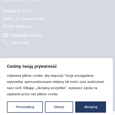
Neopak Sp. z o.o.
Wolica, al. Katowicka 60
05-830 Nadarzyn
neopak@neopak.pl
228531689
OBSERWUJ NAS:
Cenimy twoją prywatność
Używamy plików cookie, aby ulepszyć Twoje przeglądanie,
wyświetlać spersonalizowane reklamy lub treści oraz analizować
nasz ruch. Klikając „Akceptuj wszystkie”, wyrażasz zgodę na
używanie przez nas plików cookie.
© Copyrights 2026 | Neopak Sp. z o.o. | Wszelkie prawa
zastrzeżone.
Personalizuj
Odrzuć
Akceptuj