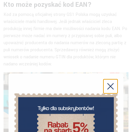
Kto może pozyskać kod EAN?
Kod za pomocą oficjalnej strony GS1 Polska mogą uzyskać
właściciele marki handlowej. Jeśli jednak właściciel zleca
produkcję innej firmie ma dwie możliwości nadania kodu EAN. Po
pierwsze może nadać im numery z przypisanej sobie puli, albo
upoważnić producenta do nadania numerów na zleconą partię z
puli numerów producenta. Sprzedawcy również mogą złożyć
wniosek o nadanie numeru GTIN dla produktów, którym nie
nadano wcześniej kodów.