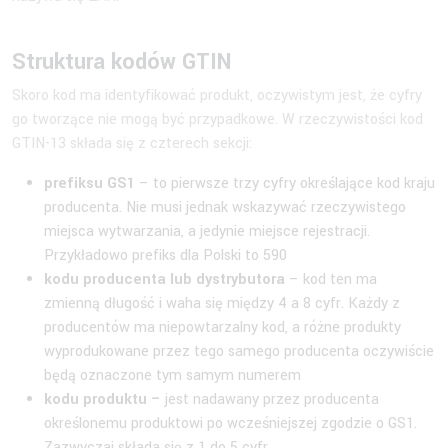
Struktura kodów GTIN
Skoro kod ma identyfikować produkt, oczywistym jest, że cyfry
go tworzące nie mogą być przypadkowe. W rzeczywistości kod
GTIN-13 składa się z czterech sekcji:
prefiksu GS1
– to pierwsze trzy cyfry określające kod kraju
producenta. Nie musi jednak wskazywać rzeczywistego
miejsca wytwarzania, a jedynie miejsce rejestracji.
Przykładowo prefiks dla Polski to 590
kodu producenta lub dystrybutora
– kod ten ma
zmienną długość i waha się między 4 a 8 cyfr. Każdy z
producentów ma niepowtarzalny kod, a różne produkty
wyprodukowane przez tego samego producenta oczywiście
będą oznaczone tym samym numerem
kodu produktu –
jest nadawany przez producenta
określonemu produktowi po wcześniejszej zgodzie o GS1.
Zazwyczaj składa się z 1 do 5 cyfr.