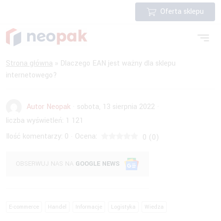
Oferta sklepu
Strona główna
»
Dlaczego EAN jest ważny dla sklepu
internetowego?
Autor Neopak
·
sobota, 13 sierpnia 2022
·
liczba wyświetleń:
1 121
Ilość komentarzy:
0
Ocena:
·
0
(
0
)
OBSERWUJ NAS NA
GOOGLE NEWS
E-commerce
Handel
Informacje
Logistyka
Wiedza