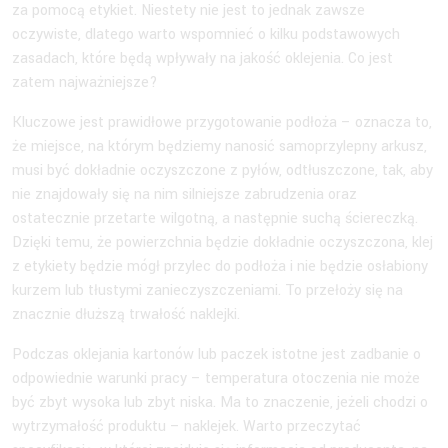
za pomocą etykiet. Niestety nie jest to jednak zawsze
oczywiste, dlatego warto wspomnieć o kilku podstawowych
zasadach, które będą wpływały na jakość oklejenia. Co jest
zatem najważniejsze?
Kluczowe jest prawidłowe przygotowanie podłoża – oznacza to,
że miejsce, na którym będziemy nanosić samoprzylepny arkusz,
musi być dokładnie oczyszczone z pyłów, odtłuszczone, tak, aby
nie znajdowały się na nim silniejsze zabrudzenia oraz
ostatecznie przetarte wilgotną, a następnie suchą ściereczką.
Dzięki temu, że powierzchnia będzie dokładnie oczyszczona, klej
z etykiety będzie mógł przylec do podłoża i nie będzie osłabiony
kurzem lub tłustymi zanieczyszczeniami. To przełoży się na
znacznie dłuższą trwałość naklejki.
Podczas oklejania kartonów lub paczek istotne jest zadbanie o
odpowiednie warunki pracy – temperatura otoczenia nie może
być zbyt wysoka lub zbyt niska. Ma to znaczenie, jeżeli chodzi o
wytrzymałość produktu – naklejek. Warto przeczytać