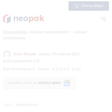
Oferta sklepu
Strona główna
»
Arkusze samoprzylepne – rodzaje i
zastosowanie
Autor Neopak
·
sobota, 30 kwietnia 2022
·
liczba wyświetleń:
678
Ilość komentarzy:
0
Ocena:
·
0
(
0
)
OBSERWUJ NAS NA
GOOGLE NEWS
Biuro
Naklejki/Etykiety