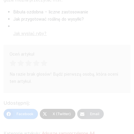
gdzie można przeczytać m.in.:
Bibuła ozdobna – liczne zastosowanie
Jak przygotować roślinę do wysyłki?
Jak wysłać ryby?
Oceń artykuł
Na razie brak głosów! Bądź pierwszą osobą, która oceni
ten artykuł.
Udostępnij:
Facebook
X (Twitter)
Email
Kategorie artykułu:
Arkusze samoprzylepne A4