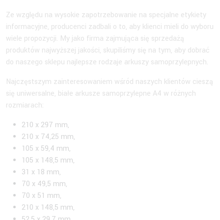
Ze względu na wysokie zapotrzebowanie na specjalne etykiety
informacyjne, producenci zadbali o to, aby klienci mieli do wyboru
wiele propozycji. My jako firma zajmująca się sprzedażą
produktów najwyższej jakości, skupiliśmy się na tym, aby dobrać
do naszego sklepu najlepsze rodzaje arkuszy samoprzylepnych.
Najczęstszym zainteresowaniem wśród naszych klientów cieszą
się uniwersalne, białe arkusze samoprzylepne A4 w różnych
rozmiarach:
210 x 297 mm,
210 x 74,25 mm,
105 x 59,4 mm,
105 x 148,5 mm,
31 x 18 mm,
70 x 49,5 mm,
70 x 51 mm,
210 x 148,5 mm,
52,5 x 29,7 mm.