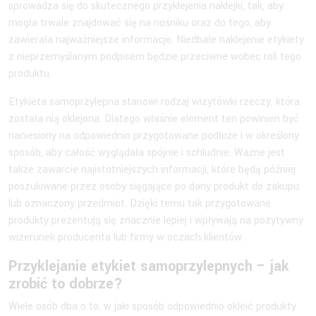
sprowadza się do skutecznego przyklejenia naklejki, tak, aby
mogła trwale znajdować się na nośniku oraz do tego, aby
zawierała najważniejsze informacje. Niedbałe naklejenie etykiety
z nieprzemyślanym podpisem będzie przeciwne wobec roli tego
produktu.
Etykieta samoprzylepna stanowi rodzaj wizytówki rzeczy, która
została nią oklejona. Dlatego właśnie element ten powinien być
naniesiony na odpowiednio przygotowane podłoże i w określony
sposób, aby całość wyglądała spójnie i schludnie. Ważne jest
także zawarcie najistotniejszych informacji, które będą później
poszukiwane przez osoby sięgające po dany produkt do zakupu
lub oznaczony przedmiot. Dzięki temu tak przygotowane
produkty prezentują się znacznie lepiej i wpływają na pozytywny
wizerunek producenta lub firmy w oczach klientów.
Przyklejanie etykiet samoprzylepnych – jak
zrobić to dobrze?
Wiele osób dba o to, w jaki sposób odpowiednio okleić produkty