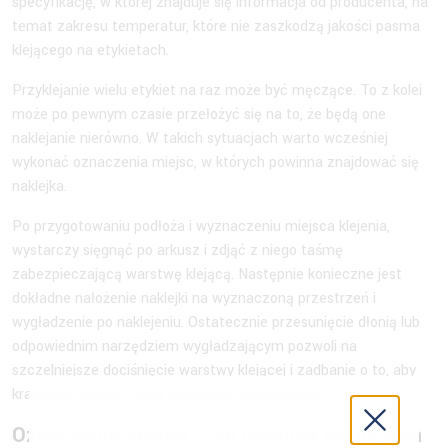
specyfikację, w której znajduje się informacja od producenta, na
temat zakresu temperatur, które nie zaszkodzą jakości pasma
klejącego na etykietach.
Przyklejanie wielu etykiet na raz może być męczące. To z kolei
może po pewnym czasie przełożyć się na to, że będą one
naklejanie nierówno. W takich sytuacjach warto wcześniej
wykonać oznaczenia miejsc, w których powinna znajdować się
naklejka.
Po przygotowaniu podłoża i wyznaczeniu miejsca klejenia,
wystarczy sięgnąć po arkusz i zdjąć z niego taśmę
zabezpieczającą warstwę klejącą. Następnie konieczne jest
dokładne nałożenie naklejki na wyznaczoną przestrzeń i
wygładzenie po naklejeniu. Ostatecznie przesunięcie dłonią lub
odpowiednim narzędziem wygładzającym pozwoli na
szczelniejsze dociśnięcie warstwy klejącej i zadbanie o to, aby
krawędzie etykiety były całkowicie dopasowane.
Oznaczanie etykiet – co powinno się na nich