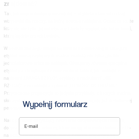
znajdować?
Tak, jak wspominaliśmy wcześniej – etykieta stanowi rodzaj
wizytówki dla rzeczy, na którą została naklejona. Oznacza to, że
liczy się nie tylko jej estetyczny i świeży wygląd, ale także treść,
którą będzie przedstawiała.
W ofercie naszego sklepu na stronie internetowej w kategorii
etykiet samoprzylepnych można znaleźć nie tylko gładkie
jednokolorowe arkusze naklejek. Oferujemy również specjalne
etykiety z określonymi oznaczeniami takimi, jak: naklejki z
napisami „UWAGA SZKŁO”, etykiety z nadrukami „NIE
RZUCAĆ” czy naklejki z opisami „OTWÓRZ OSTROŻNIE”.
Przytoczone propozycje to jedynie przykłady, z których można
skorzystać. Tego rodzaju arkusze nie wymagają już dodatkowej
Wypełnij formularz
personalizacji i są gotowe do użycia.
E-mail
Nasz poradnik dotyczący tworzenia dedykowanych naklejek,
dotyczy surowych arkuszy, które mogą stanowić doskonałe tło
na oznaczenie produktów. Jedną z takich propozycji są