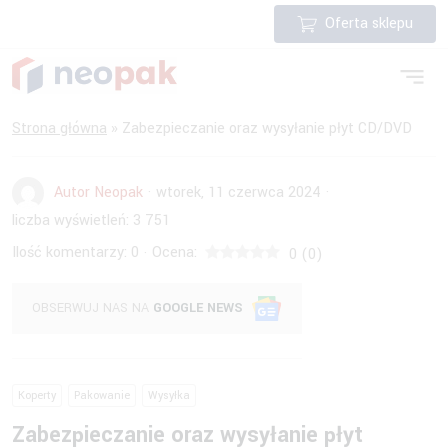
Oferta sklepu
Strona główna
»
Zabezpieczanie oraz wysyłanie płyt CD/DVD
Autor Neopak
·
wtorek, 11 czerwca 2024
·
liczba wyświetleń:
3 751
Ilość komentarzy:
0
Ocena:
·
0
(
0
)
OBSERWUJ NAS NA
GOOGLE NEWS
Koperty
Pakowanie
Wysyłka
Zabezpieczanie oraz wysyłanie płyt