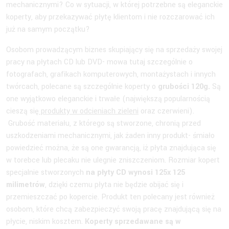
mechanicznymi? Co w sytuacji, w której potrzebne są eleganckie
koperty, aby przekazywać płytę klientom i nie rozczarować ich
już na samym początku?
Osobom prowadzącym biznes skupiający się na sprzedaży swojej
pracy na płytach CD lub DVD- mowa tutaj szczególnie o
fotografach, grafikach komputerowych, montażystach i innych
twórcach, polecane są szczególnie koperty o
grubości 120g.
Są
one wyjątkowo eleganckie i trwałe (największą popularnością
cieszą się
produkty w odcieniach zieleni
oraz czerwieni).
Grubość materiału, z którego są stworzone, chronią przed
uszkodzeniami mechanicznymi, jak żaden inny produkt- śmiało
powiedzieć można, że są one gwarancją, iż płyta znajdująca się
w torebce lub plecaku nie ulegnie zniszczeniom. Rozmiar kopert
specjalnie stworzonych
na płyty CD wynosi 125x 125
milimetrów
, dzięki czemu płyta nie będzie obijać się i
przemieszczać po kopercie. Produkt ten polecany jest również
osobom, które chcą zabezpieczyć swoją pracę znajdującą się na
płycie, niskim kosztem.
Koperty sprzedawane są w