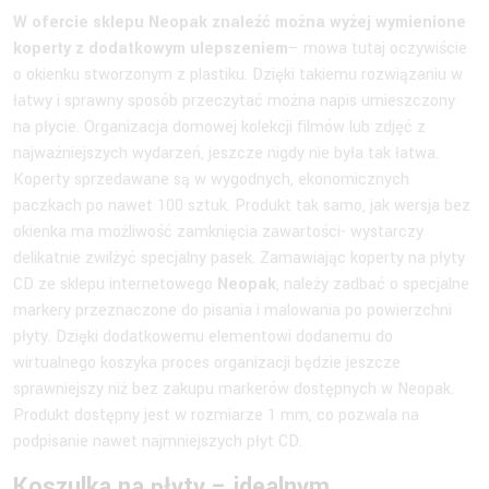
W ofercie sklepu Neopak znaleźć można wyżej wymienione
koperty z dodatkowym ulepszeniem
– mowa tutaj oczywiście
o okienku stworzonym z plastiku. Dzięki takiemu rozwiązaniu w
łatwy i sprawny sposób przeczytać można napis umieszczony
na płycie. Organizacja domowej kolekcji filmów lub zdjęć z
najważniejszych wydarzeń, jeszcze nigdy nie była tak łatwa.
Koperty sprzedawane są w wygodnych, ekonomicznych
paczkach po nawet 100 sztuk. Produkt tak samo, jak wersja bez
okienka ma możliwość zamknięcia zawartości- wystarczy
delikatnie zwilżyć specjalny pasek. Zamawiając koperty na płyty
CD ze sklepu internetowego
Neopak
, należy zadbać o specjalne
markery przeznaczone do pisania i malowania po powierzchni
płyty. Dzięki dodatkowemu elementowi dodanemu do
wirtualnego koszyka proces organizacji będzie jeszcze
sprawniejszy niż bez zakupu markerów dostępnych w Neopak.
Produkt dostępny jest w rozmiarze 1 mm, co pozwala na
podpisanie nawet najmniejszych płyt CD.
Koszulka na płyty – idealnym