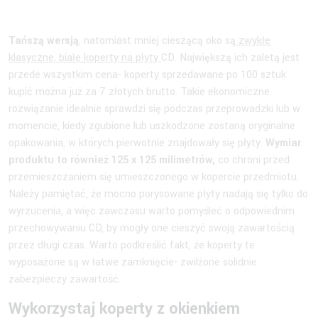
Tańszą wersją
, natomiast mniej cieszącą oko są
zwykłe
klasyczne, białe koperty na płyty
CD. Największą ich zaletą jest
przede wszystkim cena- koperty sprzedawane po 100 sztuk
kupić można już za 7 złotych brutto. Takie ekonomiczne
rozwiązanie idealnie sprawdzi się podczas przeprowadzki lub w
momencie, kiedy zgubione lub uszkodzone zostaną oryginalne
opakowania, w których pierwotnie znajdowały się płyty.
Wymiar
produktu to również 125 x 125 milimetrów,
co chroni przed
przemieszczaniem się umieszczonego w kopercie przedmiotu.
Należy pamiętać, że mocno porysowane płyty nadają się tylko do
wyrzucenia, a więc zawczasu warto pomyśleć o odpowiednim
przechowywaniu CD, by mogły one cieszyć swoją zawartością
przez długi czas. Warto podkreślić fakt, że koperty te
wyposażone są w łatwe zamknięcie- zwilżone solidnie
zabezpieczy zawartość.
Wykorzystaj koperty z okienkiem