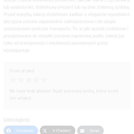
włożyć można dodatkowy przedmiot, taki jak: karta z życzeniami
lub osobisty list, dodatkowy prezent lub ręcznie zrobioną ozdobę.
Przed wysyłką należy dodatkowo zadbać o elegancki wypełniacz,
aby płyta została odpowiednio zabezpieczona i nie uległa
zniszczeniom podczas transportu. To, w jaki sposób ozdobione i
przygotowane do wysyłki zostanie papierowe pudło, zależy już
tylko od kreatywności i możliwości posiadanych przez
wysyłającego.
Oceń artykuł
Na razie brak głosów! Bądź pierwszą osobą, która oceni
ten artykuł.
Udostępnij:
Facebook
X (Twitter)
Email