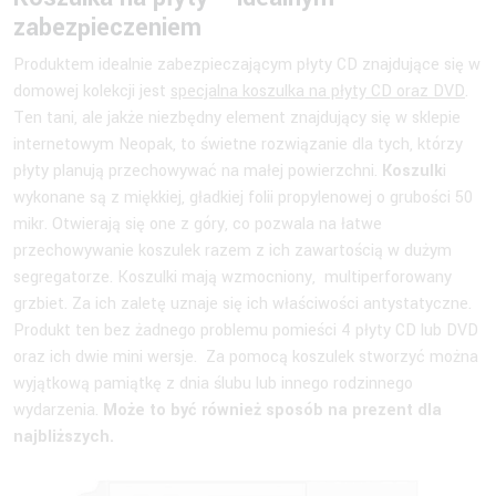
zabezpieczeniem
Produktem idealnie zabezpieczającym płyty CD znajdujące się w
domowej kolekcji jest
specjalna koszulka na płyty CD oraz DVD
.
Ten tani, ale jakże niezbędny element znajdujący się w sklepie
internetowym Neopak, to świetne rozwiązanie dla tych, którzy
płyty planują przechowywać na małej powierzchni.
Koszulk
i
wykonane są z miękkiej, gładkiej folii propylenowej o grubości 50
mikr. Otwierają się one z góry, co pozwala na łatwe
przechowywanie koszulek razem z ich zawartością w dużym
segregatorze. Koszulki mają wzmocniony, multiperforowany
grzbiet. Za ich zaletę uznaje się ich właściwości antystatyczne.
Produkt ten bez żadnego problemu pomieści 4 płyty CD lub DVD
oraz ich dwie mini wersje. Za pomocą koszulek stworzyć można
wyjątkową pamiątkę z dnia ślubu lub innego rodzinnego
wydarzenia.
Może to być również sposób na prezent dla
najbliższych.