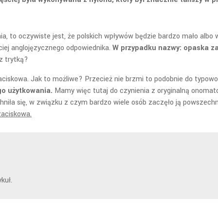
, to oczywiste jest, że polskich wpływów będzie bardzo mało albo w
ściej anglojęzycznego odpowiednika.
W przypadku nazwy: opaska za
z trytką?
a zaciskowa. Jak to możliwe? Przecież nie brzmi to podobnie do typo
go użytkowania.
Mamy więc tutaj do czynienia z oryginalną onomato
iła się, w związku z czym bardzo wiele osób zaczęło ją powszechn
zaciskowa.
kuł.