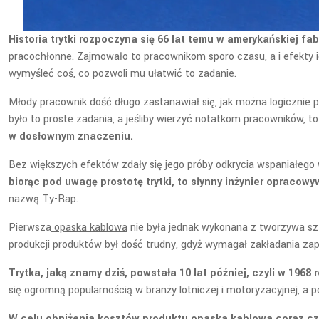
Historia trytki rozpoczyna się 66 lat temu w amerykańskiej f
pracochłonne. Zajmowało to pracownikom sporo czasu, a i efekty ic
wymyśleć coś, co pozwoli mu ułatwić to zadanie.
Młody pracownik dość długo zastanawiał się, jak można logicznie 
było to proste zadania, a jeśliby wierzyć notatkom pracowników, t
w dosłownym znaczeniu.
Bez większych efektów zdały się jego próby odkrycia wspaniałego
biorąc pod uwagę prostotę trytki, to słynny inżynier opracowyw
nazwą Ty-Rap.
Pierwsza
opaska kablowa
nie była jednak wykonana z tworzywa szt
produkcji produktów był dość trudny, gdyż wymagał zakładania zap
Trytka, jaką znamy dziś, powstała 10 lat później, czyli w 1968 
się ogromną popularnością w branży lotniczej i motoryzacyjnej, a 
W celu obniżenia kosztów produktu opaska kablowa coraz częś