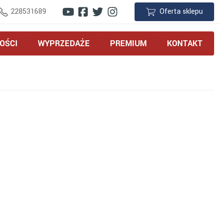
228531689
Oferta sklepu
OŚCI
WYPRZEDAŻE
PREMIUM
KONTAKT