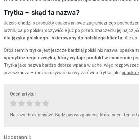
Trytka – skąd ta nazwa?
Jeżelo chodzi o produkty opakowaniowe zagranicznego pochodzenia
brzmiąca po polsku, oczywiście już po przetułmaczeniu jej najczę
dla języka polskiego i skierowany do polskiego klienta.
Ale co 
Otóż termin trytka jest jeszcze bardziej polski niż nazwa: opask
specyficznego dźwięku, który wydaje produkt w momencie je
Trytka jako nazwa bardzo dobrze wpada w ucho, więc rozpowszechn
przeszkadza – można używać nazwy zarówno trytka jak i
opaska 
Oceń artykuł
Na razie brak głosów! Bądź pierwszą osobą, która oceni ten arty
Udostępnij: