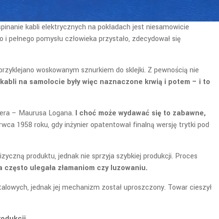
inanie kabli elektrycznych na pokładach jest niesamowicie
go i pełnego pomysłu człowieka przystało, zdecydował się
 przyklejano woskowanym sznurkiem do sklejki. Z pewnością nie
abli na samolocie były więc naznaczone krwią i potem – i to
niera – Maurusa Logana.
I choć może wydawać się to zabawne,
ca 1958 roku, gdy inżynier opatentował finalną wersję trytki pod
czną produktu, jednak nie sprzyja szybkiej produkcji. Proces
ka często ulegała złamaniom czy luzowaniu.
talowych, jednak jej mechanizm został uproszczony. Towar cieszył
odukcji.