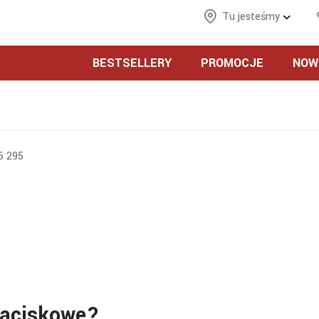
Tu jesteśmy
BESTSELLERY
PROMOCJE
NOW
6 295
 zaciskowe?