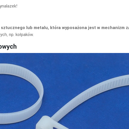
wynalazek!
 sztucznego lub metalu, która wyposażona jest w mechanizm
ch, np. kołpaków.
kowych