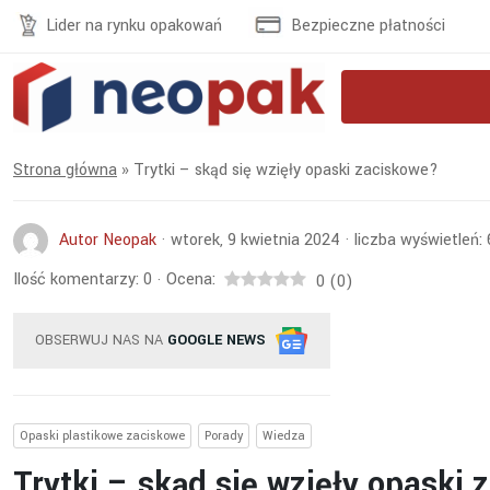
Lider na rynku opakowań
Bezpieczne płatności
Strona główna
»
Trytki – skąd się wzięły opaski zaciskowe?
Autor Neopak
·
wtorek, 9 kwietnia 2024
·
liczba wyświetleń:
Ilość komentarzy:
0
Ocena:
·
0
(
0
)
OBSERWUJ NAS NA
GOOGLE NEWS
Opaski plastikowe zaciskowe
Porady
Wiedza
Trytki – skąd się wzięły opaski