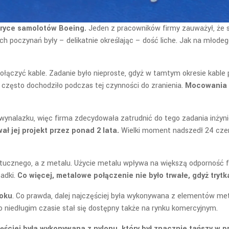
abryce samolotów Boeing.
Jeden z pracowników firmy zauważył, że sp
h poczynań były – delikatnie określając – dość liche. Jak na młode
połączyć kable. Zadanie było nieproste, gdyż w tamtym okresie kable
o często dochodziło podczas tej czynności do zranienia.
Mocowania k
 wynalazku, więc firma zdecydowała zatrudnić do tego zadania inży
ał jej projekt przez ponad 2 lata.
Wielki moment nadszedł 24 czerw
ucznego, a z metalu. Użycie metalu wpływa na większą odporność fizy
adki.
Co więcej, metalowe połączenie nie było trwałe, gdyż tryt
roku
. Co prawda, dalej najczęściej była wykonywana z elementów me
po niedługim czasie stał się dostępny także na rynku komercyjnym.
ciej była wykonywana z nylonu, który był znacznie tańszy w pr