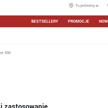
Tu jesteśmy
BESTSELLERY
PROMOCJE
NOW
eń:
930
 i zastosowanie