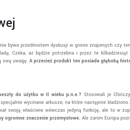
wej
i nie bywa przedmiotem dyskusji w gronie znajomych czy t
adą. Czeka, aż będzie potrzebna i przez te kilkadziesią
ią swą uwagę.
A przecież produkt ten posiada głęboką histo
eszły do użytku w II wieku p.n.e.?
Stosowali je Chińczy
specjalnie wycinane arkusze, na które następnie kładziono 
iał swoją właściwie wówczas jedyną funkcję, ale to w zu
ropy ogromne znaczenie przemysłowe.
Ale zanim Europa pozna