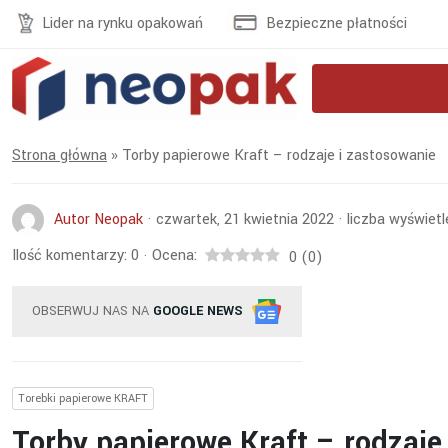
Lider na rynku opakowań
Bezpieczne płatności
Strona główna
»
Torby papierowe Kraft – rodzaje i zastosowanie
Autor Neopak
·
czwartek, 21 kwietnia 2022
·
liczba wyświetl
Ilość komentarzy:
0
Ocena:
·
0
(
0
)
OBSERWUJ NAS NA
GOOGLE NEWS
Torebki papierowe KRAFT
Torby papierowe Kraft – rodzaje