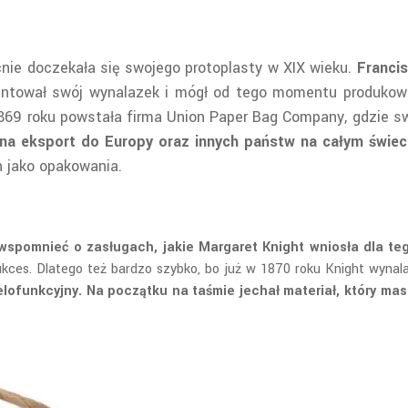
cnie doczekała się swojego protoplasty w XIX wieku.
Francis
ntował swój wynalazek i mógł od tego momentu produkować
1869 roku powstała firma Union Paper Bag Company, gdzie sw
na eksport do Europy oraz innych państw na całym świec
h jako opakowania.
 wspomnieć o zasługach, jakie Margaret Knight wniosła dla te
ukces. Dlatego też bardzo szybko, bo już w 1870 roku Knight wyna
elofunkcyjny. Na początku na taśmie jechał materiał, który m