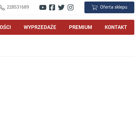
228531689
Oferta sklepu
OŚCI
WYPRZEDAŻE
PREMIUM
KONTAKT