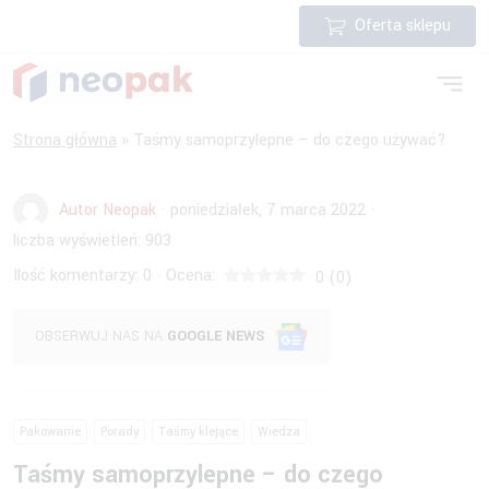
Oferta sklepu
Strona główna
»
Taśmy samoprzylepne – do czego używać?
Autor Neopak
·
poniedziałek, 7 marca 2022
·
liczba wyświetleń:
903
Ilość komentarzy:
0
Ocena:
·
0
(
0
)
OBSERWUJ NAS NA
GOOGLE NEWS
Pakowanie
Porady
Taśmy klejące
Wiedza
Taśmy samoprzylepne – do czego