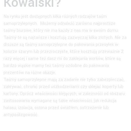
Kowalski?
Na rynku jest dostępnych kilka różnych rodzajów taśm
samoprzylepnych. Możemy odnaleźć zarówno najprostsze
taśmy biurowe, który nie ma każdy z nas ma w swoim domu.
Taśmy te są najtańsze i kosztują zazwyczaj kilka złotych. Nie za
droższe są taśmy samoprzylepne do pakowania przesyłek w
kolorze szarym lub przezroczyste, które kosztują przeważnie 2
razy więcej i same też dasz mi do zaklejania worków, które są
bardzo wąskie mamy też taśmy ozdobne do pakowania
prezentów na różne okazje.
Taśmy samoprzylepne mają za zadanie nie tylko zabezpieczać,
zakrywać, chronić przed uszkodzeniami czy sklejać koperty lub
kartony. Oprócz właściwości klejących, w zależności od obszaru
zastosowania wymagane są takie właściwości, jak redukcja
hałasu, izolacja, osłona przed światłem, ostrzeżenie lub
antypoślizgowość.