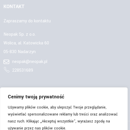
KONTAKT
Zapraszamy do kontaktu
Neopak Sp. z o.o.
Wolica, al. Katowicka 60
05-830 Nadarzyn
neopak@neopak.pl
228531689
OBSERWUJ NAS:
Cenimy twoją prywatność
Używamy plików cookie, aby ulepszyć Twoje przeglądanie,
wyświetlać spersonalizowane reklamy lub treści oraz analizować
nasz ruch. Klikając „Akceptuj wszystkie”, wyrażasz zgodę na
używanie przez nas plików cookie.
© Copyrights 2026 | Neopak Sp. z o.o. | Wszelkie prawa