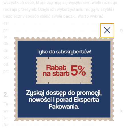
wszystkich osób, które zajmują się wysyłaniem wielu różnego
rodzaju przesyłek. Dzięki ich wykorzystaniu mogą w szybki i
bezpieczny sposób okleić swoje paczki. Warto wybrać
estetyczną, która będzie dobrze komponować się z naszą
przesyłką i identyfikacją wizualną firmy. Nawet jeśli jej nie mamy
to warto zachować w tym przypadku spójność.
Oklejenie przesyłek obcy oprócz funkcji estetyczno-
dekoracyjnych pełni również funkcję zabezpieczającą. Dzięki
oklejaniu naszych przesyłek dobrą i wytrzymałą taśmą w
odpowiedni sposób możemy mieć pewność, że do środka
przypadkowo nikt się nie dostanie.
2. Remonty
Taśmy samoprzylepne sprawdzą się też idealnie podczas
wszelkich prac remontowych i budowlanych. Przy wykorzystaniu
taśm samoprzylepnych możemy na przykład zabezpieczyć
Nasze meble przed zabrudzeniem, zniszczeniem czy