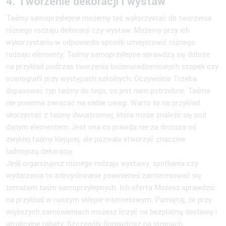
4. Tworzenie dekoracji i wystaw
Taśmy samoprzylepne możemy też wykorzystać do tworzenia
różnego rodzaju dekoracji czy wystaw. Możemy przy ich
wykorzystaniu w odpowiedni sposób umiejscowić różnego
rodzaju elementy. Taśmy samoprzylepne sprawdzą się dobrze
na przykład podczas tworzenia bożonarodzeniowych szopek czy
scenografii przy występach szkolnych. Oczywiście Trzeba
dopasować typ taśmy do tego, co jest nam potrzebne. Taśma
nie powinna zwracać na siebie uwagi. Warto to na przykład
skorzystać z taśmy dwustronnej, która może znaleźć się pod
danym elementem. Jest ona co prawda nie za droższa od
zwykłej taśmy klejącej, ale pozwala stworzyć znacznie
ładniejszą dekorację.
Jeśli organizujesz różnego rodzaju wystawy, spotkania czy
wydarzenia to zdecydowanie powinieneś zainteresować się
tematem taśm samoprzylepnych. Ich oferta Możesz sprawdzić
na przykład w naszym sklepie internetowym. Pamiętaj, że przy
większych zamówieniach możesz liczyć na bezpłatną dostawę i
atrakcyjne rabaty. Szczegóły Sprawdzisz na stronach