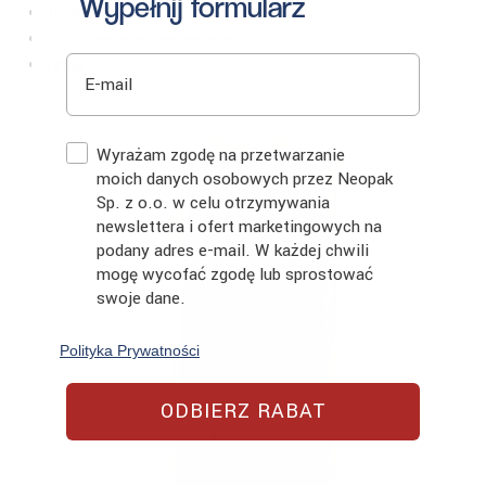
Wypełnij formularz
torebki ozdobne na wino z wzorem
torba materiałowa na wino
E-mail
i inne
Zgoda
Wyrażam zgodę na przetwarzanie
moich danych osobowych przez Neopak
Sp. z o.o. w celu otrzymywania
newslettera i ofert marketingowych na
podany adres e-mail. W każdej chwili
mogę wycofać zgodę lub sprostować
swoje dane.
Polityka Prywatności
ODBIERZ RABAT