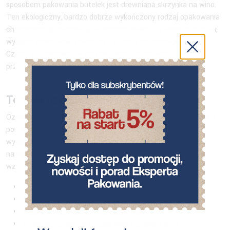
sposobem pakowania butelek jest drewniana skrzynka na wino.
Ten ekologiczny, bardzo dobrze wykończony rodzaj opakowania
charakteryzuje możliwość wykorzystywania na wiele sposobów,
wygląda efektownie i może być ozdobą dla każdego wnętrza.
Często po odebraniu w nim prezentu, obdarowana osoba
przechowuje w nim różne drobiazgi, np. biżuterię, itp.
Torebki ozdobne na wino
Ozdobne torebki z papieru są chyba najlepszym kompromisem
pomiędzy niską ceną, łatwością pakowania i eleganckim
wyglądem prezentu. Zapakowane w nie butelki wina od razu
nadają się do wręczenia. Wśród wielu dostępnych w Neopaku
wzorów takich butelek, znajdą Państwo między innymi:
kolorowe torebki na wino
ekologiczne torebki na wino
pudełko z rączką na wino karbowane
ozdobne torebki na butelki wina z papieru kraft