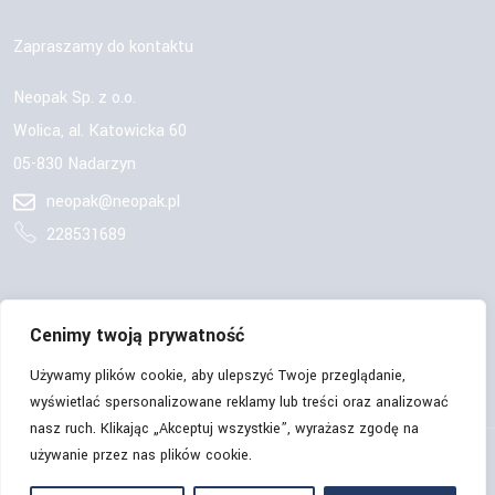
Zapraszamy do kontaktu
Neopak Sp. z o.o.
Wolica, al. Katowicka 60
05-830 Nadarzyn
neopak@neopak.pl
228531689
OBSERWUJ NAS:
Cenimy twoją prywatność
Używamy plików cookie, aby ulepszyć Twoje przeglądanie,
wyświetlać spersonalizowane reklamy lub treści oraz analizować
nasz ruch. Klikając „Akceptuj wszystkie”, wyrażasz zgodę na
używanie przez nas plików cookie.
© Copyrights 2026 | Neopak Sp. z o.o. | Wszelkie prawa
zastrzeżone.