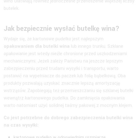
wino ułatwiają również jednoczesne przenoszenie większej liczby
butelek.
Jak bezpiecznie wysłać butelkę wina?
Wydaje się, że kartonowe pudełko jest najlepszym
opakowaniem dla butelki wina
lub innego trunku. Szklane
opakowanie jest wtedy nieźle chronione przed uszkodzeniami
mechanicznymi. Jeżeli zależy Państwu na jeszcze lepszym
zabezpieczeniu przed trudami wysyłki i transportu, warto
postawić na wypełniacze do paczek lub folię bąbelkową. Oba
produkty pozwalają uzyskać znacznie lepszą amortyzację
wstrząsów. Zapobiegają też przemieszczaniu się szklanej butelki
wewnątrz kartonowego pudełka. Do zamknięcia opakowania
warto natomiast użyć solidnej taśmy pakowej z mocnym klejem.
Co jest potrzebne do dobrego zabezpieczenia butelki wina
na czas wysyłki:
kartonowe pudełko w odpowiednim rozmiarze