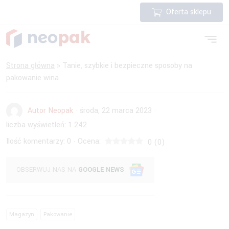
Oferta sklepu
Strona główna
»
Tanie, szybkie i bezpieczne sposoby na
pakowanie wina
Autor Neopak
·
środa, 22 marca 2023
·
liczba wyświetleń:
1 242
Ilość komentarzy:
0
Ocena:
·
0
(
0
)
OBSERWUJ NAS NA
GOOGLE NEWS
Magazyn
Pakowanie