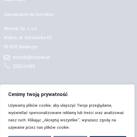
Zapraszamy do kontaktu
Neopak Sp. z o.o.
Wolica, al. Katowicka 60
05-830 Nadarzyn
neopak@neopak.pl
228531689
OBSERWUJ NAS:
Cenimy twoją prywatność
Używamy plików cookie, aby ulepszyć Twoje przeglądanie,
wyświetlać spersonalizowane reklamy lub treści oraz analizować
nasz ruch. Klikając „Akceptuj wszystkie”, wyrażasz zgodę na
używanie przez nas plików cookie.
© Copyrights 2026 | Neopak Sp. z o.o. | Wszelkie prawa