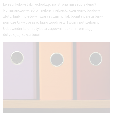
kwestii kolorystyki, wchodząc na stronę naszego sklepu?
Pomarańczowy, żółty, zielony, niebieski, czerwony, bordowy,
złoty, biały, fioletowy, szary i czarny. Tak bogata paleta barw
pomoże Ci wyposażyć biuro zgodnie z Twoimi potrzebami.
Odpowiedni kolor i etykieta zapewnią pełną informację
dotyczącą zawartości.