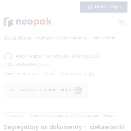
Oferta sklepu
Strona główna
»
Segregatory na dokumenty – ciekawostki
Autor Neopak
·
poniedziałek, 28 lutego 2022
·
liczba wyświetleń:
2 167
Ilość komentarzy:
0
Ocena:
·
0
(
0
)
OBSERWUJ NAS NA
GOOGLE NEWS
Opakowania
Przechowywanie dokumentów
Segregacja
Wiedza
Segregatory na dokumenty – ciekawostki