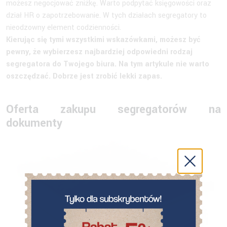
możesz negocjować zniżkę. Warto podpytać księgowości oraz
dział HR o zapotrzebowanie. W tych działach segregatory to
nieodzowny element codzienności.
Kierując się tymi wszystkimi wskazówkami, możesz być
pewny, że wybierzesz najbardziej odpowiedni rodzaj
segregatora do Twojego biura. Na tym artykule nie warto
oszczędzać. Dobrze jest zrobić lekki zapas.
Oferta zakupu segregatorów na
dokumenty