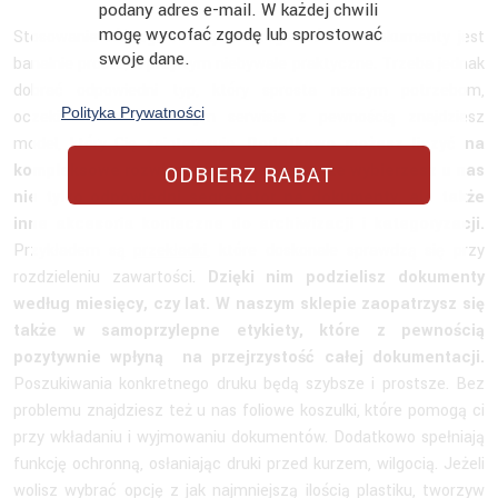
podany adres e-mail. W każdej chwili
mogę wycofać zgodę lub sprostować
Stosowanie różnego rodzaju segregatorów na dokumenty jest
swoje dane.
banalnie proste, a przy tym niebywale praktyczne. Trzeba jednak
dobrać odpowiedni typ, który sprosta naszym potrzebom,
Polityka Prywatności
oczekiwaniom. W naszym serwisie z pewnością znajdziesz
model, który Cię zainteresuje.
Dodatkowo możesz liczyć na
kompleksowe rozwiązanie. Oznacza to, że wybierzesz u nas
ODBIERZ RABAT
nie tylko odpowiedni segregator na dokumenty, ale także
inne akcesoria konieczne do archiwizacji i kategoryzacji.
Przykładem są
przekładki
, które doskonale sprawdzą się przy
rozdzieleniu zawartości.
Dzięki nim podzielisz dokumenty
według miesięcy, czy lat. W naszym sklepie zaopatrzysz się
także w samoprzylepne etykiety, które z pewnością
pozytywnie wpłyną na przejrzystość całej dokumentacji.
Poszukiwania konkretnego druku będą szybsze i prostsze. Bez
problemu znajdziesz też u nas foliowe koszulki, które pomogą ci
przy wkładaniu i wyjmowaniu dokumentów. Dodatkowo spełniają
funkcję ochronną, osłaniając druki przed kurzem, wilgocią. Jeżeli
wolisz wybrać opcję z jak najmniejszą ilością plastiku, tworzyw