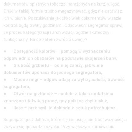
dokumentów opisanych roboczo, narażonych na kurz, wilgoć.
Druki w takiej formie trudno magazynować, gdyż nie ustawisz
ich w pionie. Poszukiwania jakichkolwiek dokumentów w razie
kontroli będą trwały godzinami. Odpowiedni segregator sprawi,
że proces kategoryzacji i archiwizacji będzie skuteczny i
funkcjonalny. Na co zatem zwrócić uwagę?
●
Dostępność kolorów – pomogą w wyznaczeniu
odpowiednich obszarów na podstawie skojarzeń barw,
● Grubość grzbietu – od niej zależy, jak wiele
dokumentów upchasz do jednego segregatora,
● Mocne ringi – odpowiadają za wytrzymałość, trwałość
segregatora,
● Otwór na grzbiecie – modele z takim dodatkiem
znacząco ułatwiają pracę, gdy półki są zbyt niskie,
● Ilość – przemyśl ile dokładnie sztuk potrzebujesz.
Segregator jest dobrem, które się nie psuje, nie traci ważności, a
zużywa się go bardzo szybko. Przy większym zamówieniu