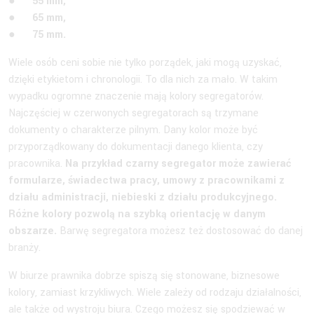
●
55 mm,
● 65 mm,
● 75 mm.
Wiele osób ceni sobie nie tylko porządek, jaki mogą uzyskać,
dzięki etykietom i chronologii. To dla nich za mało. W takim
wypadku ogromne znaczenie mają kolory segregatorów.
Najczęściej w czerwonych segregatorach są trzymane
dokumenty o charakterze pilnym. Dany kolor może być
przyporządkowany do dokumentacji danego klienta, czy
pracownika.
Na przykład czarny segregator może zawierać
formularze, świadectwa pracy, umowy z pracownikami z
działu administracji, niebieski z działu produkcyjnego.
Różne kolory pozwolą na szybką orientację w danym
obszarze.
Barwę segregatora możesz też dostosować do danej
branży.
W biurze prawnika dobrze spiszą się stonowane, biznesowe
kolory, zamiast krzykliwych. Wiele zależy od rodzaju działalności,
ale także od wystroju biura. Czego możesz się spodziewać w