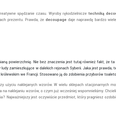
ś kreatywne spędzanie czasu. Wyroby rękodzielnicze
techniką dec
mach prezentu. Prawda, że
decoupage
daje naprawdę bardzo wiele
aną powierzchnię. Nie bez znaczenia jest tutaj również fakt, że ta 
 ludy zamieszkujące w dalekich rejonach Syberii. Jaka jest prawda, t
królewskim we Francji. Stosowano ją do zdobienia przyborów toaleto
rzy użyciu naklejanych wzorów. W wielu sklepach stacjonarnych mo
na na naklejaniu wzorów, o czym już wcześniej wspomnieliśmy. Chcie
ia? Najważniejszy jest oczywiście przedmiot, który pragniesz ozdob