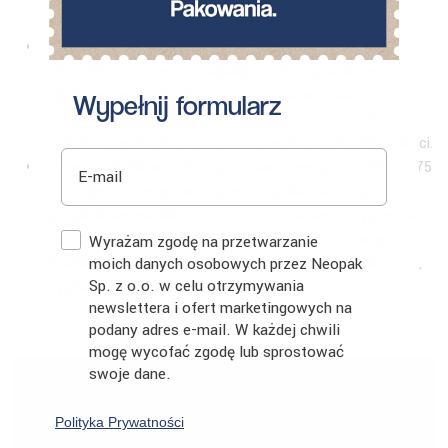
większą liczbę elementów garderoby.
Koperta bąbelkowa K20 – jej wymiary wewnątrz to
370 × 480 mm – jest to największa dostępna koperta
bąbelkowa, sprawdzi się przy wysyłaniu wydruków w
Wypełnij formularz
formacie A3 lub większych, odpowiednio złożonych
wydruków, gruba bluza puchowa również się do niej zmieści.
E-mail
Koperta bąbelkowa CD – jej wymiar wewnątrz to 200 × 175
mm – jest to nietypowa koperta bąbelkowa, którą
specjalnie umieściliśmy na końcu, wymiarami przypomina
Zgoda
kopertę A11, przy czym jej bardziej kwadratowe wnętrze
Wyrażam zgodę na przetwarzanie
moich danych osobowych przez Neopak
idealnie sprawdzi się do wysyłania płyt CD w plastikowych,
Sp. z o.o. w celu otrzymywania
oryginalnych opakowaniach.
newslettera i ofert marketingowych na
podany adres e-mail. W każdej chwili
mogę wycofać zgodę lub sprostować
swoje dane.
Polityka Prywatności