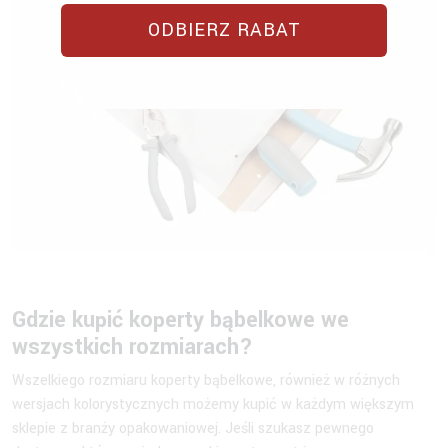
ODBIERZ RABAT
Gdzie kupić
koperty bąbelkowe
we
wszystkich rozmiarach?
Wszelkiego rozmiaru koperty bąbelkowe, również w różnych
wersjach kolorystycznych możemy kupić w każdym większym
sklepie z branży opakowaniowej. Jeśli szukasz pewnego