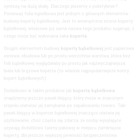
syntezę na dużą skalę. Dlaczego piszemy o polietylenie?
Ponieważ folia bąbelkowa jest jednym z głównych elementów
budowy koperty bąbelkowej. Jest to wewnętrzna strona koperty
bąbelkowej, właściwie już sama nazwa tego produktu sugeruje, z
czego może być wykonana taka
koperta
.
Drugim elementem budowy
koperty bąbelkowej
jest papierowa
osnowa, obudowa lub po prostu wierzchnia warstwa, która bez
folii bąbelkowej wyglądałaby po prostu jak najzwyczajniejsza
biała lub brązowa koperta (to właśnie najpopularniejsze kolory
kopert bąbelkowych).
Dodatkowo w takim produkcie jak
koperta bąbelkowa
znajdziemy jeszcze pasek klejący, który może w znacznym
stopniu ułatwiać jej zamykanie po zapakowaniu towaru. Taki
pasek klejący w kopercie bąbelkowej znacząco ułatwia jej
użytkowanie, choć często się zdarza, że osoby wysyłające
używają dodatkowo taśmy pakowej w miejscu zamknięcia
koperty, dla jeszcze większej pewności bezpieczeństwa