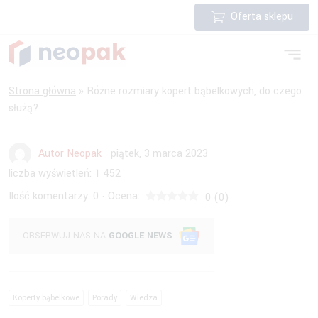
Oferta sklepu
Strona główna
»
Różne rozmiary kopert bąbelkowych, do czego
służą?
Autor Neopak
·
piątek, 3 marca 2023
·
liczba wyświetleń:
1 452
Ilość komentarzy:
0
Ocena:
·
0
(
0
)
OBSERWUJ NAS NA
GOOGLE NEWS
Koperty bąbelkowe
Porady
Wiedza