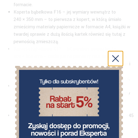
formacie.
Koperta bąbelkowa F16 – jej wymiary wewnątrz to
240 × 350 mm – to pierwsza z kopert, w którą śmiało
zmieścimy materiały papiernicze w formacie A4, książki w
twardej oprawie z dużą ilością kartek również się tutaj z
pewnością zmieszczą.
Koperta bąbelkowa G17 – jej wymiary wewnątrz to
250 × 350 mm – także już na pierwszy rzut oka możemy
zauważyć, że książki w formacie A4 o nieco większej ilości
stron, na pewno polubią się z takim formatem, ponadto
możemy tam wsadzić antyramy czy albumy ze zdjęciami.
Koperta bąbelkowa H18 – jej wymiary wewnątrz to
290 × 370 mm – w tak dużą kopertę bąbelkową będziemy
mogli już zmieścić nawet ładnie zapakowaną koszulę do
garnituru, a nawet niegrubą bluzę.
Koperta bąbelkowa I19 – jej wymiar wewnątrz to 320 × 445
mm – to już naprawdę sporych rozmiarów koperta
bąbelkowa, do której z pewnością uda nam się zmieścić
wydruki w formacie A3, ramki na zdjęcia, antyramy czy