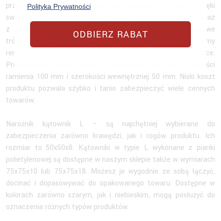
przedmiotów, takich jak komputery, telewizory czy blaty. Dzięki
Polityka Prywatności
swoim antystatycznym właściwościom może być używany wraz
z towarami z kategorii elektronicznych. Narożniki piankowe
ODBIERZ RABAT
trójścienne są najczęściej wykorzystywane przez firmy
remontowe i transportowe oraz w branży e-commerce.
Prezentowany tutaj produkt to uniwersalny narożnik o długości
ramienia 100 mm i szerokości wewnętrznej 50 mm. Niski koszt
produktu pozwala szybko i tanio zabezpieczyć wiele cennych
towarów.
Narożnik kątownik L – są najchętniej wybierane do
zabezpieczenia zarówno krawędzi, jak i rogów produktu. Ich
rozmiar to 50x50x8. Kątowniki w typie L wykonane z pianki
polietylenowej są dostępne w naszym sklepie także w wymiarach
75x75x10 lub 75x75x18. Możesz je wygodnie ze sobą łączyć,
docinać i dopasowywać do opakowanego towaru. Dostępne w
kolorach zarówno szarym, jak i niebieskim, mogą posłużyć do
oznaczenia różnych typów produktów.