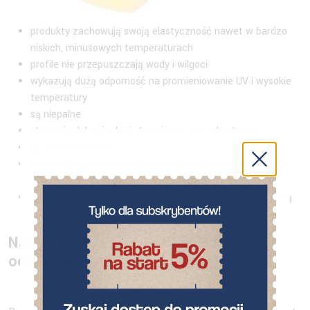
produkty zachowują swoją elastyczność nawet w bardzo
niskich, minusowych temperaturach
profile nie przepuszczają wody i wilgoci
wykazują dużą odporność na promieniowanie UV i wysokie
temperatury
są niepalne
stanowią dobrą izolację termiczną oraz akustyczną
są antystatyczne
można je ciąć standardowymi narzędziami i dzięki
zamkniętej strukturze nie ulegają uszkodzeniom
są łatwe do czyszczenia – wystarczy je umyć za pomocą
strumienia wody lub sprężonego powietrza
Narożniki meblowe i profile piankowe
ochronne – przegląd produktów