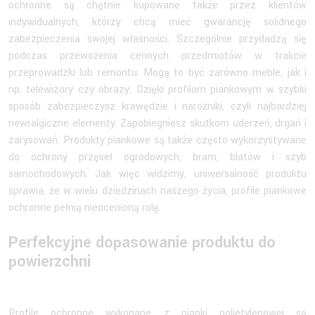
ochronne są chętnie kupowane także przez klientów
indywidualnych, którzy chcą mieć gwarancję solidnego
zabezpieczenia swojej własności. Szczególnie przydadzą się
podczas przewożenia cennych przedmiotów w trakcie
przeprowadzki lub remontu. Mogą to być zarówno meble, jak i
np. telewizory czy obrazy. Dzięki profilom piankowym w szybki
sposób zabezpieczysz krawędzie i narożniki, czyli najbardziej
newralgiczne elementy. Zapobiegniesz skutkom uderzeń, drgań i
zarysowań. Produkty piankowe są także często wykorzystywane
do ochrony przęseł ogrodowych, bram, blatów i szyb
samochodowych. Jak więc widzimy, uniwersalność produktu
sprawia, że w wielu dziedzinach naszego życia, profile piankowe
ochronne pełnią nieocenioną rolę.
Perfekcyjne dopasowanie produktu do
powierzchni
Profile ochronne wykonane z pianki polietylenowej są