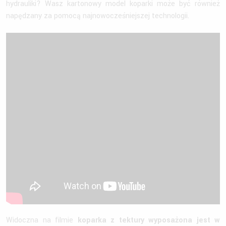
hydrauliki? Wasz kartonowy model koparki może być również
napędzany za pomocą najnowocześniejszej technologii.
Widoczna na filmie
koparka z tektury wyposażona jest w