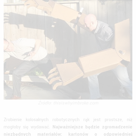
Źródło: thisiswhyimbroke.com
Zrobienie kolosalnych robotycznych rąk jest prostsze, niż
mogłoby się wydawać.
Najważniejsze będzie zgromadzenie
niezbędnych materiałów: kartonów o odpowiedniej