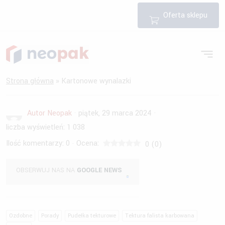
Oferta sklepu
Strona główna
»
Kartonowe wynalazki
Autor Neopak
·
piątek, 29 marca 2024
·
liczba wyświetleń:
1 038
Ilość komentarzy:
0
Ocena:
·
0
(
0
)
OBSERWUJ NAS NA
GOOGLE NEWS
Ozdobne
Porady
Pudełka tekturowe
Tektura falista karbowana