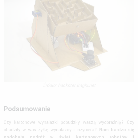
Źródło: hackster.imgix.net
Podsumowanie
Czy kartonowe wynalazki pobudziły waszą wyobraźnię? Czy
obudziły w was żyłkę wynalazcy i inżyniera?
Nam bardzo się
podobała podróż w świat kartonowych robotów i