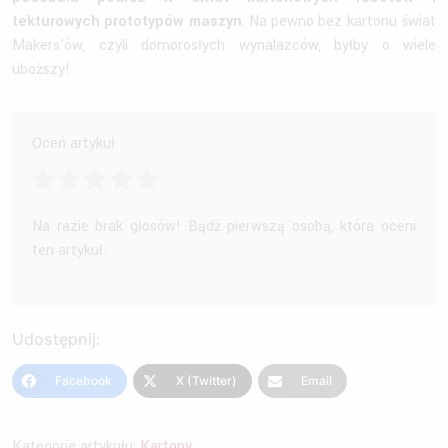
tekturowych prototypów maszyn
. Na pewno bez kartonu świat
Makers'ów, czyli domorosłych wynalazców, byłby o wiele
uboższy!
Oceń artykuł
Na razie brak głosów! Bądź pierwszą osobą, która oceni
ten artykuł.
Udostępnij:
Facebook
X (Twitter)
Email
Kategorie artykułu:
Kartony