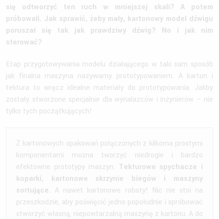
się odtworzyć ten ruch w mniejszej skali? A potem
próbowali. Jak sprawić, żeby mały, kartonowy model dźwigu
poruszał się tak jak prawdziwy dźwig? No i jak nim
sterować?
Etap przygotowywania modelu działającego w taki sam sposób
jak finalna maszyna nazywamy prototypowaniem. A karton i
tektura to wręcz idealne materiały do prototypowania. Jakby
zostały stworzone specjalnie dla wynalazców i inżynierów – nie
tylko tych początkujących!
Z kartonowych opakowań połączonych z kilkoma prostymi
komponentami można tworzyć niedrogie i bardzo
efektowne prototypy maszyn.
Tekturowe spychacze i
koparki, kartonowe skrzynie biegów i maszyny
sortujące.
A nawet kartonowe roboty! Nic nie stoi na
przeszkodzie, aby poświęcić jedno popołudnie i spróbować
stworzyć własną, niepowtarzalną maszynę z kartonu. A do