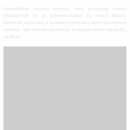
Samodzielnie możemy wykonać nieco prostszego robota.
Wykorzystuje on do przemieszczania się moduł Arduino.
Doskonale radzi sobie z omijaniem przeszkód dzięki wbudowanej
kamerze. Jest maleńki i kartonowy. A wygląda niemal tak słodko,
jak Boxie: