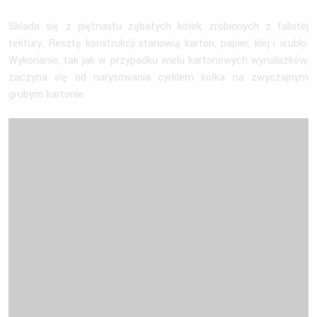
Składa się z piętnastu zębatych kółek zrobionych z falistej
tektury. Resztę konstrukcji stanowią karton, papier, klej i śrubki.
Wykonanie, tak jak w przypadku wielu kartonowych wynalazków,
zaczyna się od narysowania cyrklem kółka na zwyczajnym
grubym kartonie.