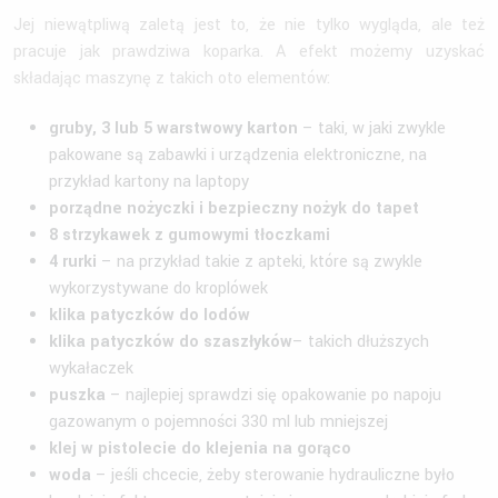
Jej niewątpliwą zaletą jest to, że nie tylko wygląda, ale też
pracuje jak prawdziwa koparka. A efekt możemy uzyskać
składając maszynę z takich oto elementów:
gruby, 3 lub 5 warstwowy karton
– taki, w jaki zwykle
pakowane są zabawki i urządzenia elektroniczne, na
przykład kartony na laptopy
porządne nożyczki i bezpieczny nożyk do tapet
8 strzykawek z gumowymi tłoczkami
4 rurki
– na przykład takie z apteki, które są zwykle
wykorzystywane do kroplówek
klika patyczków do lodów
klika patyczków do szaszłyków
– takich dłuższych
wykałaczek
puszka
– najlepiej sprawdzi się opakowanie po napoju
gazowanym o pojemności 330 ml lub mniejszej
klej w pistolecie do klejenia na gorąco
woda
– jeśli chcecie, żeby sterowanie hydrauliczne było