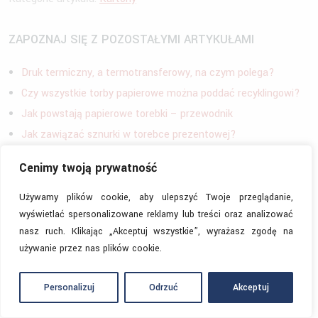
ZAPOZNAJ SIĘ Z POZOSTAŁYMI ARTYKUŁAMI
Druk termiczny, a termotransferowy, na czym polega?
Czy wszystkie torby papierowe można poddać recyklingowi?
Jak powstają papierowe torebki – przewodnik
Jak zawiązać sznurki w torebce prezentowej?
Dlaczego warto korzystać z toreb papierowych?
Cenimy twoją prywatność
Wszystko o torbach papierowych – historia, rodzaje
Zastosowania folii bąbelkowych, o których nie wiesz!
Używamy plików cookie, aby ulepszyć Twoje przeglądanie,
wyświetlać spersonalizowane reklamy lub treści oraz analizować
nasz ruch. Klikając „Akceptuj wszystkie”, wyrażasz zgodę na
DODAJ SWÓJ KOMENTARZ
używanie przez nas plików cookie.
Personalizuj
Odrzuć
Akceptuj