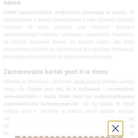
nauce
Kartki samoprzylepne znakomicie pomagają w nauce.
W
szczególności z dużym powodzeniem z tego produktu korzysta
młodzież ze szkół średnich oraz studenci. Kartkami
samoprzylepnymi możemy zaznaczyć odpowiednie fragmenty,
do których będziemy wracać za każdym razem, aby sobie
przypomnieć materiał na egzamin czy też odszukać informacje,
które będą nam przydatne do wypracowania lub eseju.
Zastosowanie kartek post it w domu
Również w domowych zaciszach
kartki post it
idealnie spełniły
swoją rolę.
Często jest tak, że w rodzinach – szczególnie
wielodzietnych – każdy dzień musi być podporządkowany
odpowiedniemu harmonogramowi.
Tak się składa, że dzięki
kartom post it możemy w bardzo łatwy sposób wypisać
wszystko to, co w organizacji czasu domowego przyda nam się
na pewno. Przykładowo, w kuchni możemy umieścić te kartki na
lodówkę, dzięki czemu nigdy nie zapomnimy o rzeczach