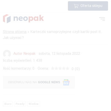
Oferta sklepu
Strona główna
»
Karteczki samoprzylepne czyli kartki post it.
Jak używać?
Autor Neopak
·
sobota, 12 listopada 2022
·
liczba wyświetleń:
1 438
Ilość komentarzy:
0
Ocena:
·
0
(
0
)
OBSERWUJ NAS NA
GOOGLE NEWS
Biuro
Porady
Wiedza