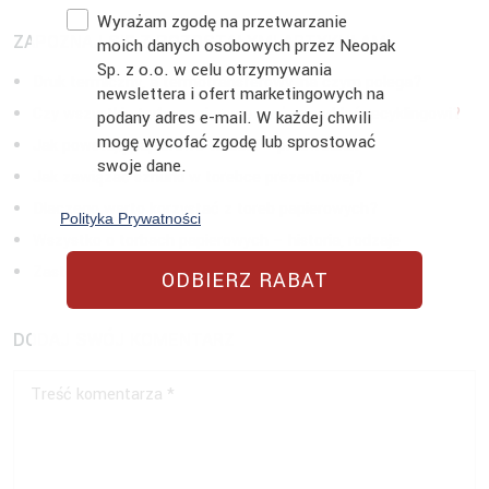
Zgoda
Wyrażam zgodę na przetwarzanie
ZAPOZNAJ SIĘ Z POZOSTAŁYMI ARTYKUŁAMI
moich danych osobowych przez Neopak
Sp. z o.o. w celu otrzymywania
Druk termiczny, a termotransferowy, na czym polega?
newslettera i ofert marketingowych na
Czy wszystkie torby papierowe można poddać recyklingowi?
podany adres e-mail. W każdej chwili
mogę wycofać zgodę lub sprostować
Jak powstają papierowe torebki – przewodnik
swoje dane.
Jak zawiązać sznurki w torebce prezentowej?
Dlaczego warto korzystać z toreb papierowych?
Polityka Prywatności
Wszystko o torbach papierowych – historia, rodzaje
Zastosowania folii bąbelkowych, o których nie wiesz!
ODBIERZ RABAT
DODAJ SWÓJ KOMENTARZ