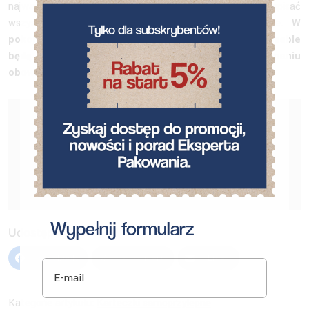
najważniejszych. Na takich kartkach możemy także zapisać
wszystkie przepisy na śniadania, obiady oraz kolacje.
W
pokojach dzieci kartki te przyklejone chociażby na meble
będą przypominały naszym pociechom o wykonaniu
obowiązków domowych.
Oceń artykuł
Na razie brak głosów! Bądź pierwszą osobą, która oceni
ten artykuł.
Wypełnij formularz
Udostępnij:
Facebook
X (Twitter)
Email
E-mail
Kategorie artykułu:
Karteczki samoprzylepne