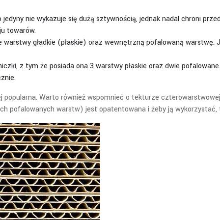
o jedyny nie wykazuje się dużą sztywnością, jednak nadal chroni prze
ju towarów.
ie warstwy gładkie (płaskie) oraz wewnętrzną pofalowaną warstwę. J
iczki, z tym że posiada ona 3 warstwy płaskie oraz dwie pofalowan
znie.
niej popularna. Warto również wspomnieć o tekturze czterowarstwowej
wóch pofalowanych warstw) jest opatentowana i żeby ją wykorzystać,