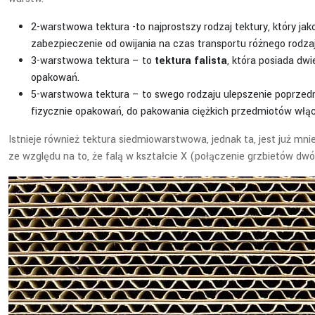
2-warstwowa tektura -to najprostszy rodzaj tektury, który jak
zabezpieczenie od owijania na czas transportu różnego rodza
3-warstwowa tektura – to
tektura falista
, która posiada dw
opakowań.
5-warstwowa tektura – to swego rodzaju ulepszenie poprzedn
fizycznie opakowań, do pakowania ciężkich przedmiotów włąc
Istnieje również tektura siedmiowarstwowa, jednak ta, jest już m
ze względu na to, że falą w kształcie X (połączenie grzbietów d