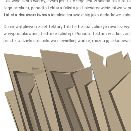
Tak więc skoro wiemy, czym jest i z czego jest zrobiona tektura fa
tego artykułu, ponadto tektura falista jest niesamowicie łatwa w 
falista dwuwarstwowa
idealnie sprawdzi się jako dodatkowe zabe
Do niewątpliwych zalet tektury falistej trzeba zaliczyć również 
w wyprodukowanej tekturze falistej). Ponadto tektura w arkuszach
proste, a dzięki stosunkowo niewielkiej wadze, można ją składować