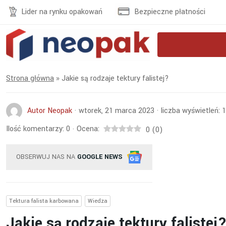
Lider na rynku opakowań
Bezpieczne płatności
Strona główna
»
Jakie są rodzaje tektury falistej?
Autor Neopak
·
wtorek, 21 marca 2023
·
liczba wyświetleń:
1
Ilość komentarzy:
0
Ocena:
·
0
(
0
)
OBSERWUJ NAS NA
GOOGLE NEWS
Tektura falista karbowana
Wiedza
Jakie są rodzaje tektury falistej