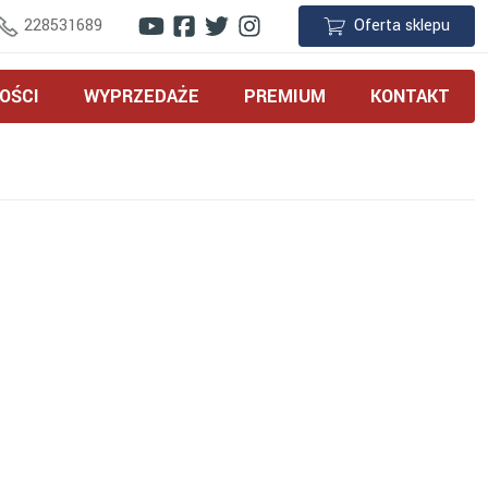
228531689
Oferta sklepu
OŚCI
WYPRZEDAŻE
PREMIUM
KONTAKT