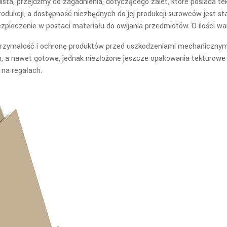
lista, przejdźmy do zagadnienia, dotyczącego zalet, które posiada tek
produkcji, a dostępność niezbędnych do jej produkcji surowców jest 
zpieczenie w postaci materiału do owijania przedmiotów. O ilości wa
wytrzymałość i ochronę produktów przed uszkodzeniami mechanicznymi 
, a nawet gotowe, jednak niezłożone jeszcze opakowania tekturowe n
 na regałach.