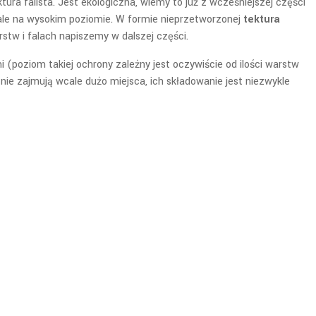
tura falista. Jest ekologiczna, wiemy to już z wcześniejszej części
stale na wysokim poziomie. W formie nieprzetworzonej
tektura
rstw i falach napiszemy w dalszej części.
(poziom takiej ochrony zależny jest oczywiście od ilości warstw
ie zajmują wcale dużo miejsca, ich składowanie jest niezwykle