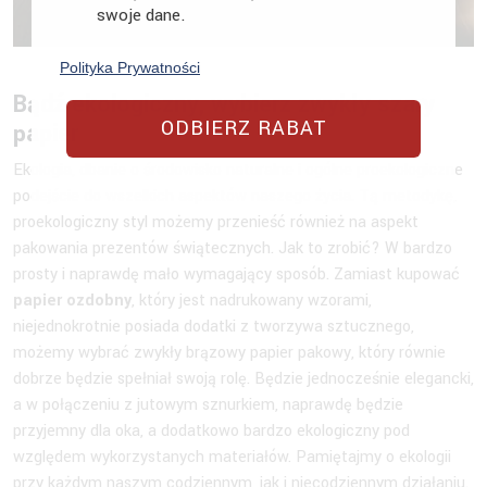
swoje dane.
Polityka Prywatności
Bądź ekologiczny, wybierz zwykły szary
ODBIERZ RABAT
papier
Ekologia, dbanie o środowisko naturalne i ogólne proekologiczne
podejście do wszelkich aspektów naszego życia. Tą metodykę,
proekologiczny styl możemy przenieść również na aspekt
pakowania prezentów świątecznych. Jak to zrobić? W bardzo
prosty i naprawdę mało wymagający sposób. Zamiast kupować
papier ozdobny
, który jest nadrukowany wzorami,
niejednokrotnie posiada dodatki z tworzywa sztucznego,
możemy wybrać zwykły brązowy papier pakowy, który równie
dobrze będzie spełniał swoją rolę. Będzie jednocześnie elegancki,
a w połączeniu z jutowym sznurkiem, naprawdę będzie
przyjemny dla oka, a dodatkowo bardzo ekologiczny pod
względem wykorzystanych materiałów. Pamiętajmy o ekologii
przy każdym naszym codziennym, jak i niecodziennym działaniu.