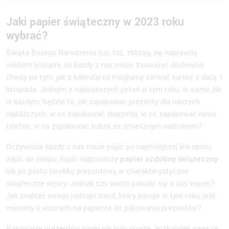
Jaki papier świąteczny w 2023 roku
wybrać?
Święta Bożego Narodzenia tuż, tuż, zbliżają się naprawdę
wielkimi krokami, co każdy z nas może zauważyć dosłownie
chwilę po tym, jak z kalendarza mogliśmy zerwać kartkę z datą 1
listopada. Jednym z największych pytań w tym roku, w sumie jak
w każdym, będzie to, jak zapakować prezenty dla naszych
najbliższych, w co zapakować skarpetki, w co zapakować nowy
telefon, w co zapakować kubek ze śmiesznym nadrukiem?
Oczywiście każdy z nas może pójść po najmniejszej linii oporu,
zajść do sklepu, kupić najprostszy
papier ozdobny świąteczny
lub po postu torebkę prezentową w charakterystyczne
świąteczne wzory. Jednak czy warto pokusić się o coś więcej?
Jak znaleźć swego rodzaju trend, który panuje w tym roku, jeśli
mówimy o wzorach na papierze do pakowania prezentów?
Pakowanie prezentów nigdy nie było proste, aczkolwiek zawsze