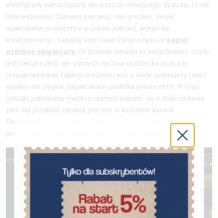
elektryczny samochodzik dla jeszcze mniejszego dziecka, to nie
lada wyzwanie. Zamiast pakować taki prezent, owijać
opakowanie producenta w papier pakowy, wykaż się
kreatywnością i zapakuj sam rower i jego części w
papier
ozdobny świąteczny
. Co prawda zdradzi to natychmiast, czym
jest taki prezent, ale uśmiech na twarzy dziecka podczas
rozpakowywania takiego prezentu jest o wiele cenniejszy i wart
wysiłku, niż zwykłe zapakowanie pudełka producenta. W tego
rodzaju pakowaniu możesz również pokusić się o dość ciekawy
żart. Na przykład zapakuj prezent w kształcie konsoli
PlayStation 5, a w środku umieść telefon. Zdziwienie i
jednoczesna radość obdarowanego będzie niesamowita.