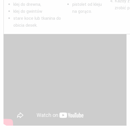
Każdy z
klej do drewna,
pistolet od kleju
zrobić 
klej do gwintów
na gorąco.
stare koce lub tkanina do
obicia desek.