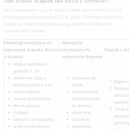
Jak zrobić drapak dla kota z drewna?
Jeśli zastanawiasz się, jak zrobić stabilny drapak dla kota, to ta
propozycja powinna przypaść Ci do gustu. Drewniane legowisko i
drapak są najbardziej stabilną opcją, jednak ich wykonanie
wymaga nieco wysiłku.
Materiały niezbędne do
Narzędzia
wykonania drapaka dla kota
niezbędne do
Drapak z dr
z drewna:
wykonania drapaka:
sklejka meblowa o
grubości 1 cm,
tekturowe tuby o
zszywacz do
Najpier
średnicy około 6 cm,
mebli,
Następn
sznur sizalowy,
wyrzynarka do
sześcio
żywica epoksydowa,
drewna lub piła
gwintów
klej na gorąco,
do drewna,
Teraz p
zszywki,
otwornica,
pluszow
nakrętki sześciokątne,
śrubokręt,
pomocą 
śruby sześciokątne,
wkrętarka,