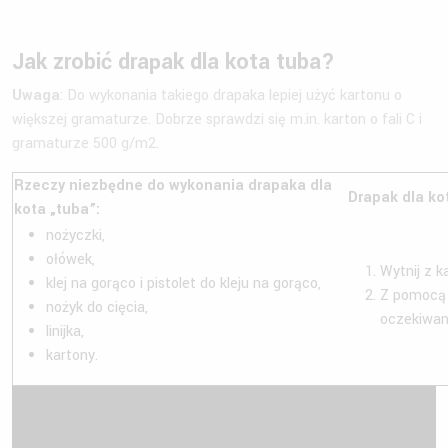
Jak zrobić drapak dla kota tuba?
Uwaga
: Do wykonania takiego drapaka lepiej użyć kartonu o
większej gramaturze. Dobrze sprawdzi się m.in. karton o fali C i
gramaturze 500 g/m2.
Rzeczy niezbędne do wykonania drapaka dla
Drapak dla ko
kota „tuba”:
nożyczki,
ołówek,
Wytnij z k
klej na gorąco i pistolet do kleju na gorąco,
Z pomocą k
nożyk do cięcia,
oczekiwan
linijka,
kartony.