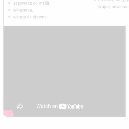
zszywacz do mebli,
drapak powinna 
wkrętarka,
wkręty do drewna.