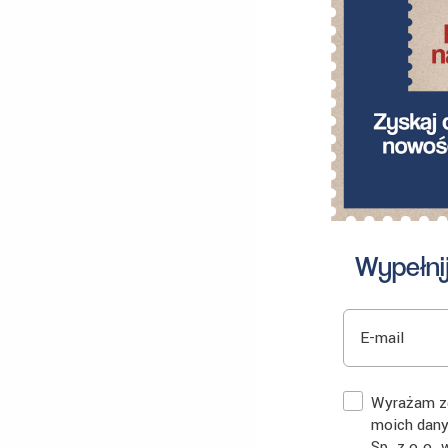
Wypełnij
E-mail
Zgoda
Wyrażam zg
moich dan
Sp. z o.o.