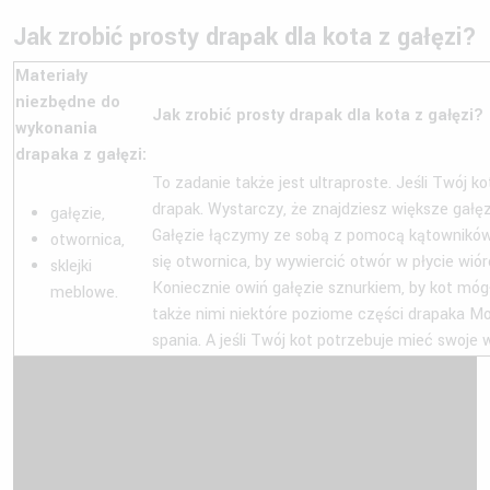
Jak zrobić prosty drapak dla kota z gałęzi?
Materiały
niezbędne do
Jak zrobić prosty drapak dla kota z gałęzi?
wykonania
drapaka z gałęzi:
To zadanie także jest ultraproste. Jeśli Twój 
drapak. Wystarczy, że znajdziesz większe gałęz
gałęzie,
Gałęzie łączymy ze sobą z pomocą kątowników. 
otwornica,
się otwornica, by wywiercić otwór w płycie wió
sklejki
Koniecznie owiń gałęzie sznurkiem, by kot mógł 
meblowe.
także nimi niektóre poziome części drapaka M
spania. A jeśli Twój kot potrzebuje mieć swoje