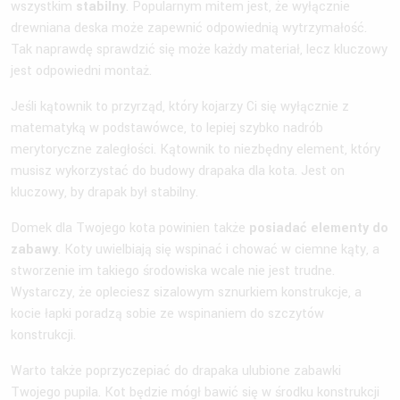
wszystkim
stabilny
. Popularnym mitem jest, że wyłącznie
drewniana deska może zapewnić odpowiednią wytrzymałość.
Tak naprawdę sprawdzić się może każdy materiał, lecz kluczowy
jest odpowiedni montaż.
Jeśli kątownik to przyrząd, który kojarzy Ci się wyłącznie z
matematyką w podstawówce, to lepiej szybko nadrób
merytoryczne zaległości. Kątownik to niezbędny element, który
musisz wykorzystać do budowy drapaka dla kota. Jest on
kluczowy, by drapak był stabilny.
Domek dla Twojego kota powinien także
posiadać
elementy do
zabawy
. Koty uwielbiają się wspinać i chować w ciemne kąty, a
stworzenie im takiego środowiska wcale nie jest trudne.
Wystarczy, że opleciesz sizalowym sznurkiem konstrukcje, a
kocie łapki poradzą sobie ze wspinaniem do szczytów
konstrukcji.
Warto także poprzyczepiać do drapaka ulubione zabawki
Twojego pupila. Kot będzie mógł bawić się w środku konstrukcji