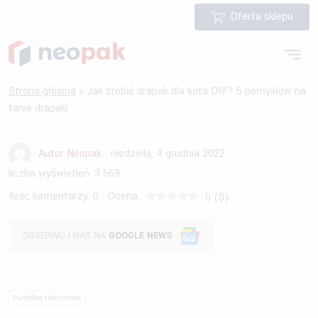
Oferta sklepu
Strona główna
»
Jak zrobić drapak dla kota DIY? 6 pomysłów na
tanie drapaki
Autor Neopak
·
niedziela, 4 grudnia 2022
·
liczba wyświetleń:
3 569
Ilość komentarzy:
0
Ocena:
·
0
(
0
)
OBSERWUJ NAS NA
GOOGLE NEWS
Pudełka tekturowe