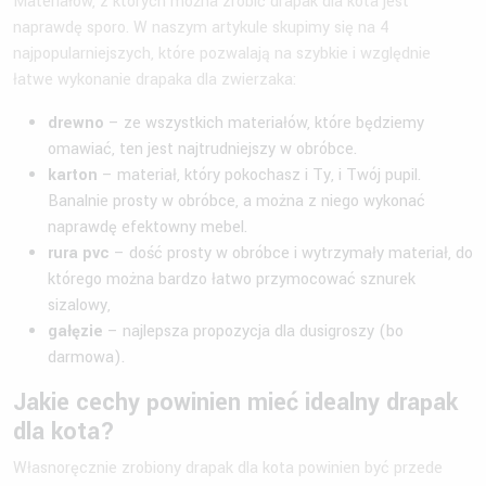
Materiałów, z których można zrobić drapak dla kota jest
naprawdę sporo. W naszym artykule skupimy się na 4
najpopularniejszych, które pozwalają na szybkie i względnie
łatwe wykonanie drapaka dla zwierzaka:
drewno
– ze wszystkich materiałów, które będziemy
omawiać, ten jest najtrudniejszy w obróbce.
karton
– materiał, który pokochasz i Ty, i Twój pupil.
Banalnie prosty w obróbce, a można z niego wykonać
naprawdę efektowny mebel.
rura pvc
– dość prosty w obróbce i wytrzymały materiał, do
którego można bardzo łatwo przymocować sznurek
sizalowy,
gałęzie
– najlepsza propozycja dla dusigroszy (bo
darmowa).
Jakie cechy powinien mieć idealny drapak
dla kota?
Własnoręcznie zrobiony drapak dla kota powinien być przede