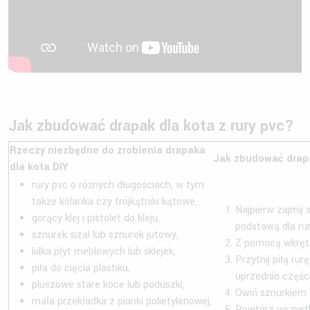
Jak zbudować drapak dla kota z rury pvc?
Rzeczy niezbędne do zrobienia drapaka
Jak zbudować drapa
dla kota DIY
rury pvc o różnych długościach, w tym
także kolanka czy trójkątniki kątowe,
Najpierw zajmij 
gorący klej i pistolet do kleju,
podstawą dla ru
sznurek sizal lub sznurek jutowy,
Z pomocą wkręta
kilka płyt meblowych lub sklejek,
Przytnij piłą ru
piła do cięcia plastiku,
uprzednio częśc
pluszowe stare koce lub poduszki,
Owiń sznurkiem 
mała przekładka z pianki polietylenowej,
Powtórz wszystki