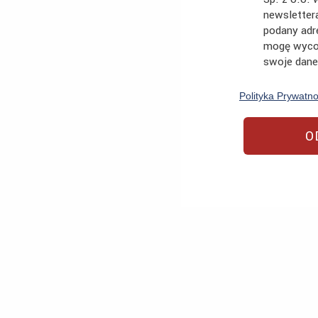
newsletter
podany adre
mogę wyco
swoje dane
Polityka Prywatno
O