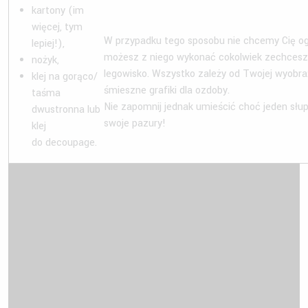
kartony (im
więcej, tym
W przypadku tego sposobu nie chcemy Cię ogra
lepiej!),
możesz z niego wykonać cokolwiek zechcesz 
nożyk,
legowisko. Wszystko zależy od Twojej wyobra
klej na gorąco/
śmieszne grafiki dla ozdoby.
taśma
Nie zapomnij jednak umieścić choć jeden słu
dwustronna lub
swoje pazury!
klej
do decoupage.