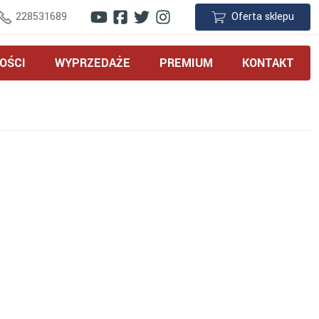
228531689
Oferta sklepu
OŚCI
WYPRZEDAŻE
PREMIUM
KONTAKT