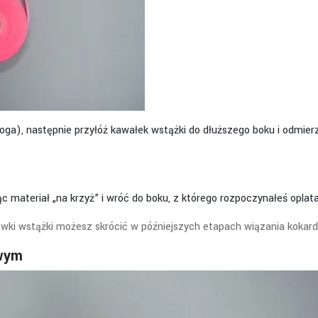
dłoga), następnie przyłóż kawałek wstążki do dłuższego boku i odmierz
ąc materiał „na krzyż” i wróć do boku, z którego rozpoczynałeś oplat
ówki wstążki możesz skrócić w późniejszych etapach wiązania kokard
owym