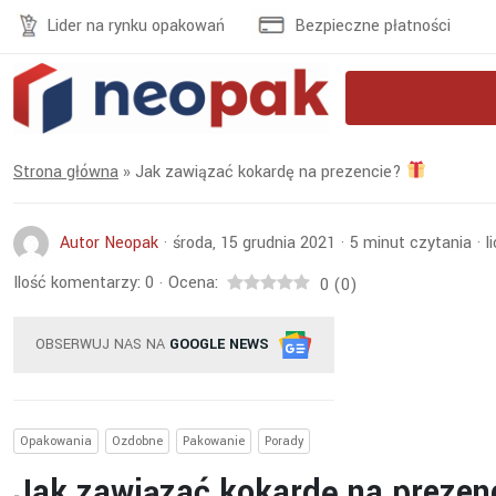
Lider na rynku opakowań
Bezpieczne płatności
Strona główna
»
Jak zawiązać kokardę na prezencie?
Autor Neopak
·
środa, 15 grudnia 2021
·
5
minut czytania
·
l
Ilość komentarzy:
0
Ocena:
·
0
(
0
)
OBSERWUJ NAS NA
GOOGLE NEWS
Opakowania
Ozdobne
Pakowanie
Porady
Jak zawiązać kokardę na preze