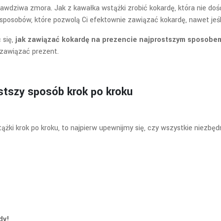
rawdziwa zmora. Jak z kawałka wstążki zrobić kokardę, która nie doś
h sposobów, które pozwolą Ci efektownie zawiązać kokardę, nawet jeś
 się,
jak zawiązać kokardę na prezencie najprostszym sposobe
e zawiązać prezent.
stszy sposób krok po kroku
żki krok po kroku, to najpierw upewnijmy się, czy wszystkie niezb
dy!