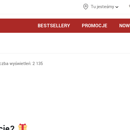
Tu jesteśmy
BESTSELLERY
PROMOCJE
NOW
iczba wyświetleń:
2 135
ncie?