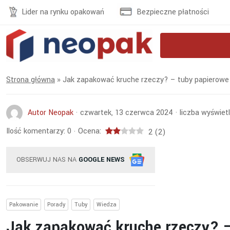
Lider na rynku opakowań
Bezpieczne płatności
Strona główna
»
Jak zapakować kruche rzeczy? – tuby papierowe
Autor Neopak
·
czwartek, 13 czerwca 2024
·
liczba wyświetl
Ilość komentarzy:
0
Ocena:
·
2
(
2
)
OBSERWUJ NAS NA
GOOGLE NEWS
Pakowanie
Porady
Tuby
Wiedza
Jak zapakować kruche rzeczy? –