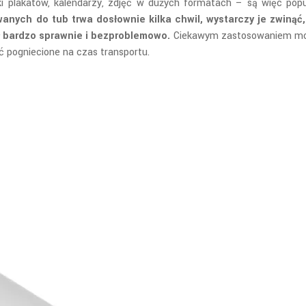
plakatów, kalendarzy, zdjęć w dużych formatach – są więc popula
ych do tub trwa dosłownie kilka chwil, wystarczy je zwinąć, u
ł bardzo sprawnie i bezproblemowo.
Ciekawym zastosowaniem może
yć pogniecione na czas transportu.