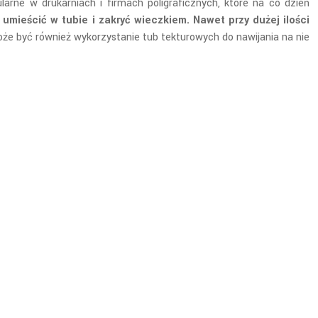
rne w drukarniach i firmach poligraficznych, które na co dzień
mieścić w tubie i zakryć wieczkiem. Nawet przy dużej ilości
 być również wykorzystanie tub tekturowych do nawijania na nie