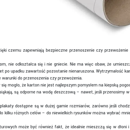
zięki czemu zapewniają bezpieczne przenoszenie czy przewożenie
om, nie odkształca się i nie gniecie. Nie ma więc obaw, że umiesz
wet po upadku zawartość pozostanie nienaruszona. Wytrzymałość kar
ie warunki do przenoszenia czy przewożenia.
ię mogło, że karton nie jest najlepszym pomysłem na kiepską pogodę
siąkają, są odporne na wodę deszczową – nawet, jeśli przenosimy w n
plakaty dostępne są w dużej gamie rozmiarów, zarówno jeśli chodzi
 do kilku różnych celów – do niewielkich rysunków można wybrać mn
turowych może być również fakt, że idealnie mieszczą się w dłoni