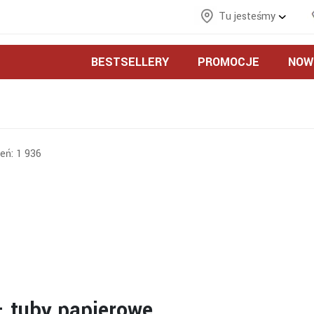
Tu jesteśmy
BESTSELLERY
PROMOCJE
NOW
eń:
1 936
 tuby papierowe