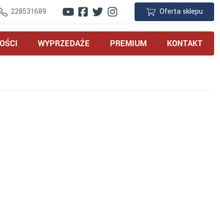
228531689
Oferta sklepu
OŚCI
WYPRZEDAŻE
PREMIUM
KONTAKT