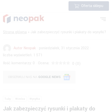
Oferta sklepu
Strona główna
»
Jak zabezpieczyć rysunki i plakaty do wysyłki?
Autor Neopak
·
poniedziałek, 31 stycznia 2022
·
liczba wyświetleń:
1 571
Ilość komentarzy:
0
Ocena:
·
0
(
0
)
OBSERWUJ NAS NA
GOOGLE NEWS
Tuby
Wiedza
Wysyłka
Jak zabezpieczyć rysunki i plakaty do