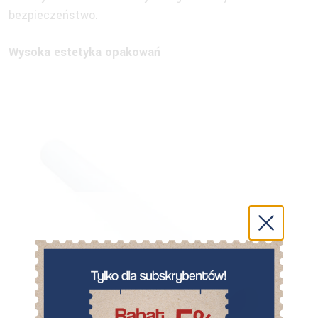
bezpieczeństwo.
Wysoka estetyka opakowań