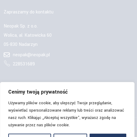
Zapraszamy do kontaktu
Neopak Sp. z o.o.
Wolica, al. Katowicka 60
05-830 Nadarzyn
neopak@neopak.pl
228531689
OBSERWUJ NAS:
Cenimy twoją prywatność
Używamy plików cookie, aby ulepszyć Twoje przeglądanie,
wyświetlać spersonalizowane reklamy lub treści oraz analizować
nasz ruch. Klikając „Akceptuj wszystkie”, wyrażasz zgodę na
używanie przez nas plików cookie.
© Copyrights 2026 | Neopak Sp. z o.o. | Wszelkie prawa
zastrzeżone.