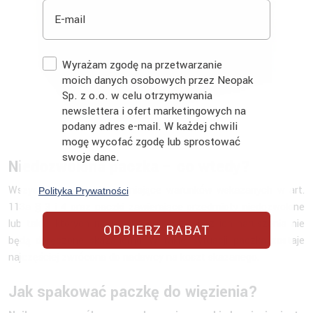
E-mail
Zgoda
Wyrażam zgodę na przetwarzanie
moich danych osobowych przez Neopak
Sp. z o.o. w celu otrzymywania
newslettera i ofert marketingowych na
podany adres e-mail. W każdej chwili
mogę wycofać zgodę lub sprostować
swoje dane.
Niedozwolona paczka – co wtedy?
Wszystkie paczki nie spełniające warunków wskazanych w art.
Polityka Prywatności
113a § 3 i 4 oraz paczki zawierające przedmioty niedozwolone
lub takie, których nie można sprawdzić bez ich naruszenia nie
ODBIERZ RABAT
będą doręczone skazanemu. W takiej sytuacji paczka zostaje
najczęściej zwrócona do nadawcy na koszt skazanego.
Jak spakować paczkę do więzienia?