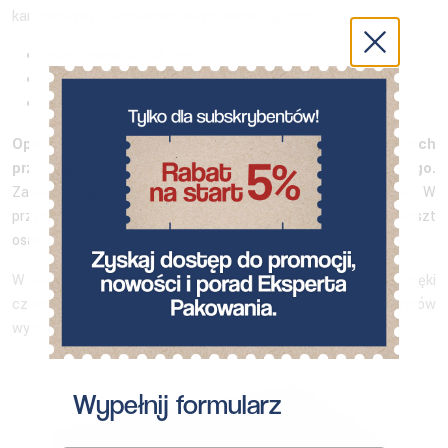
kartonowym o wymiarach nieprzekraczających:
max. szerokość 45 cm;
max długość 70 cm;
max wysokość 27 cm.
Opakowanie kartonowe nie dotyczy paczek realizowanych
przez punkt sprzedaży na terenie zakładu karnego.
Zawartość
pudełka
musi być zgodna z treścią zezwolenia. W
przypadku niezgodności nastąpi jej zwrot do nadawcy na koszt
osadzonego.
W NEOPAK znajdziesz
kartony w różnych rozmiarach
, dzięki
czemu idealnie dopasujesz ich wielkość do gabarytów
wysyłanych przedmiotów.
Wypełnij formularz