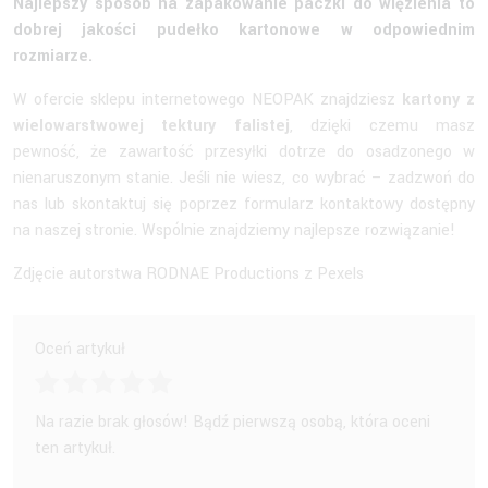
Najlepszy sposób na zapakowanie paczki do więzienia to
dobrej jakości pudełko kartonowe w odpowiednim
rozmiarze.
W ofercie sklepu internetowego NEOPAK znajdziesz
kartony z
wielowarstwowej tektury falistej
, dzięki czemu masz
pewność, że zawartość przesyłki dotrze do osadzonego w
nienaruszonym stanie. Jeśli nie wiesz, co wybrać – zadzwoń do
nas lub skontaktuj się poprzez formularz kontaktowy dostępny
na naszej stronie. Wspólnie znajdziemy najlepsze rozwiązanie!
Zdjęcie autorstwa RODNAE Productions z Pexels
Oceń artykuł
Na razie brak głosów! Bądź pierwszą osobą, która oceni
ten artykuł.