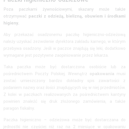
Poza paczkami żywnościowymi, skazany może także
otrzymywać
paczki z odzieżą, bielizną, obuwiem i środkami
higieny.
Aby przekazać osadzonemu paczkę higieniczno-odzieżową
należy uzyskać zezwolenie dyrektora zakładu karnego, w którym
przebywa osadzony. Jeśli w paczce znajdują się leki, dodatkowo
wymagane jest pozytywne zaopiniowanie przez lekarza.
Taka paczka może być dostarczona osobiście lub za
pośrednictwem Poczty Polskiej. Wewnątrz
opakowania
musi
zostać umieszczony bardzo dokładny spis zawartości z
podaniem nazwy oraz ilości znajdujących się w niej przedmiotów.
Z kolei w paczkach realizowanych za pośrednictwem kantyny
powinien znaleźć się druk złożonego zamówienia, a także
paragon fiskalny.
Paczka higieniczno – odzieżowa może być dostarczana do
jednostki nie częściej niż raz na 2 miesiące w opakowaniu