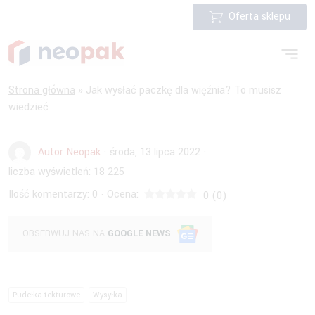
Oferta sklepu
Strona główna
»
Jak wysłać paczkę dla więźnia? To musisz
wiedzieć
Autor Neopak
·
środa, 13 lipca 2022
·
liczba wyświetleń:
18 225
Ilość komentarzy:
0
Ocena:
·
0
(
0
)
OBSERWUJ NAS NA
GOOGLE NEWS
Pudełka tekturowe
Wysyłka