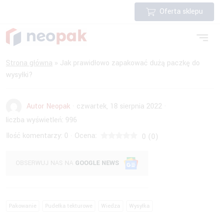
Oferta sklepu
Strona główna
»
Jak prawidłowo zapakować dużą paczkę do
wysyłki?
Autor Neopak
·
czwartek, 18 sierpnia 2022
·
liczba wyświetleń:
996
Ilość komentarzy:
0
Ocena:
·
0
(
0
)
OBSERWUJ NAS NA
GOOGLE NEWS
Pakowanie
Pudełka tekturowe
Wiedza
Wysyłka