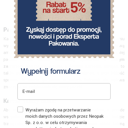
Pamiętaj o wypełniaczu
Karton należy wypełnić, chociażby przy wykorzystaniu
wypełniacza skropak. Stanowić on będzie dodatkową
amortyzację, a także przyczyni się do lepszej stabilizacji całej
paczki
. Dzięki niemu unikniemy zjawiska, w którym
zawartość będzie się obijała o ścianki kartonu.
Skropak to
Wypełnij formularz
także gwarancja dodatkowego bezpieczeństwa, a jego lekkość
sprawia, że użycie go nawet w dużych ilościach nie wpływa
E-mail
znacząco na zwiększenie się masy paczki.
Karton należy okleić
Zgoda
Wyrażam zgodę na przetwarzanie
Aby nasza cała paczka była jeszcze wytrzymalsza, a przede
moich danych osobowych przez Neopak
wszystkim, aby nasz karton nie otworzył się w trakcie
Sp. z o.o. w celu otrzymywania
transportu, należy go bardzo szczelnie i mocno okleić taśmą