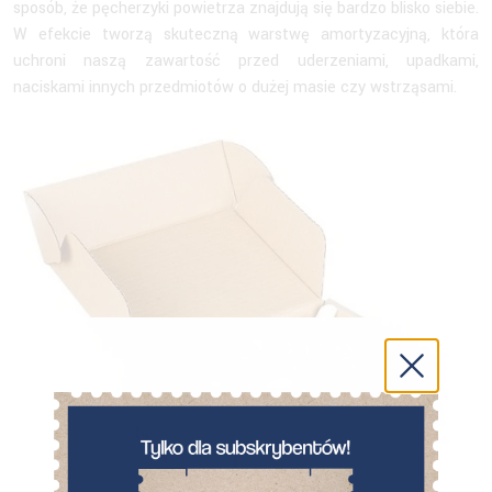
sposób, że pęcherzyki powietrza znajdują się bardzo blisko siebie.
W efekcie tworzą skuteczną warstwę amortyzacyjną, która
uchroni naszą zawartość przed uderzeniami, upadkami,
naciskami innych przedmiotów o dużej masie czy wstrząsami.