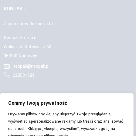
KONTAKT
Zapraszamy do kontaktu
Neopak Sp. z o.o.
Wolica, al. Katowicka 60
05-830 Nadarzyn
neopak@neopak.pl
228531689
OBSERWUJ NAS:
Cenimy twoją prywatność
Używamy plików cookie, aby ulepszyć Twoje przeglądanie,
wyświetlać spersonalizowane reklamy lub treści oraz analizować
nasz ruch. Klikając „Akceptuj wszystkie”, wyrażasz zgodę na