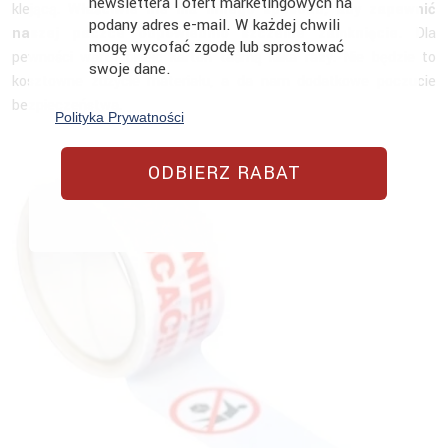
newslettera i ofert marketingowych na
klejącą.
Właściwie nie ma innego sposobu, aby zapewnić
podany adres e-mail. W każdej chwili
naszej paczce odpowiednio szczelne zamknięcie.
Dla
mogę wycofać zgodę lub sprostować
pewności warto okleić karton taśmą kilka razy. Nie będzie to
swoje dane.
kosztowne zużycie materiału, a da nam dodatkowe poczucie
bezpieczeństwa.
Polityka Prywatności
ODBIERZ RABAT