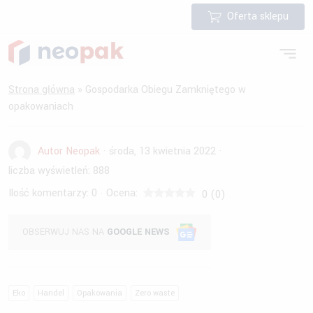
Oferta sklepu
Strona główna
»
Gospodarka Obiegu Zamkniętego w
opakowaniach
Autor Neopak
·
środa, 13 kwietnia 2022
·
liczba wyświetleń:
888
Ilość komentarzy:
0
Ocena:
·
0
(
0
)
OBSERWUJ NAS NA
GOOGLE NEWS
Eko
Handel
Opakowania
Zero waste