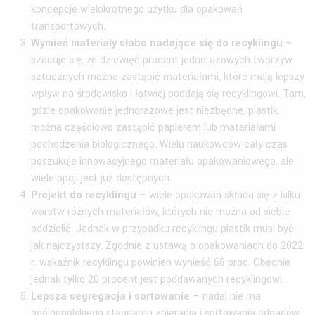
koncepcje wielokrotnego użytku dla opakowań
transportowych.
Wymień materiały słabo nadające się do recyklingu
–
szacuje się, że dziewięć procent jednorazowych tworzyw
sztucznych można zastąpić materiałami, które mają lepszy
wpływ na środowisko i łatwiej poddają się recyklingowi. Tam,
gdzie opakowanie jednorazowe jest niezbędne, plastik
można częściowo zastąpić papierem lub materiałami
pochodzenia biologicznego. Wielu naukowców cały czas
poszukuje innowacyjnego materiału opakowaniowego, ale
wiele opcji jest już dostępnych.
Projekt do recyklingu
– wiele opakowań składa się z kilku
warstw różnych materiałów, których nie można od siebie
oddzielić. Jednak w przypadku recyklingu plastik musi być
jak najczystszy. Zgodnie z ustawą o opakowaniach do 2022
r. wskaźnik recyklingu powinien wynieść 68 proc. Obecnie
jednak tylko 20 procent jest poddawanych recyklingowi.
Lepsza segregacja i sortowanie
– nadal nie ma
ogólnopolskiego standardu zbierania i sortowania odpadów