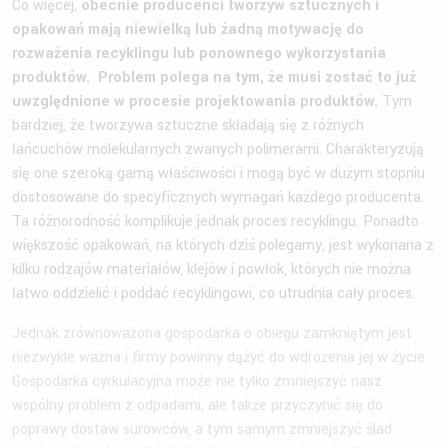
Co więcej,
obecnie producenci tworzyw sztucznych i
opakowań mają niewielką lub żadną motywację do
rozważenia recyklingu lub ponownego wykorzystania
produktów. Problem polega na tym, że musi zostać to już
uwzględnione w procesie projektowania produktów.
Tym
bardziej, że tworzywa sztuczne składają się z różnych
łańcuchów molekularnych zwanych polimerami. Charakteryzują
się one szeroką gamą właściwości i mogą być w dużym stopniu
dostosowane do specyficznych wymagań każdego producenta.
Ta różnorodność komplikuje jednak proces recyklingu. Ponadto
większość opakowań, na których dziś polegamy, jest wykonana z
kilku rodzajów materiałów, klejów i powłok, których nie można
łatwo oddzielić i poddać recyklingowi, co utrudnia cały proces.
Jednak zrównoważona gospodarka o obiegu zamkniętym jest
niezwykle ważna i firmy powinny dążyć do wdrożenia jej w życie.
Gospodarka cyrkulacyjna może nie tylko zmniejszyć nasz
wspólny problem z odpadami, ale także przyczynić się do
poprawy dostaw surowców, a tym samym zmniejszyć ślad