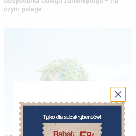
Gospodarka Obiegu Zamkniętego – na
czym polega