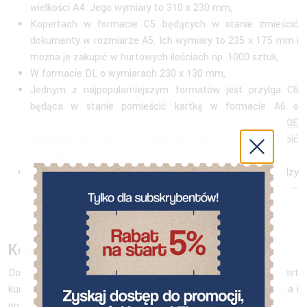
wielkości A4. Jego wymiary to 310 x 230 mm,
Kopertach w formacie C5 będących w stanie zmieścić
dokumenty w rozmiarze A5. Ich wymiary to 235 x 175 mm i
można je zakupić w hurtowych ilościach np. 1000 sztuk,
W formacie DL o wymiarach 230 x 130 mm,
Jednym z najpopularniejszym formatów jest przylga C6
będąca w stanie pomieścić kartkę w formacie A6 o
wymiarach 165 x 110 mm –
KOPERTY KURIERSKIE
SAMOPRZYLEPNE C6 – 1000 SZT
,
ale można je też kupić
w mniejszych ilościach
Koperty występują też w mniejszych rozmiarach – między
innymi w formacie C7 o wymiarach 114 x 81 mm –
KOPERTY KURIERSKIE KANGURKI C7 – 1000 SZT
Koperty kurierskie w NEOPAK
Dostępnych w sklepie neopak jest kilka rodzajów kopert
kurierskich, które różnią się ze względu na materiał wykonania i
poziom przejrzystości folii. Możemy zatem wyróżnić: