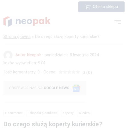
Oferta sklepu
Strona główna
»
Do czego służą koperty kurierskie?
Autor Neopak
·
poniedziałek, 8 kwietnia 2024
·
liczba wyświetleń:
974
Ilość komentarzy:
0
Ocena:
·
0
(
0
)
OBSERWUJ NAS NA
GOOGLE NEWS
E-commerce
Foliopaki plastikowe
Koperty
Wiedza
Do czego służą koperty kurierskie?