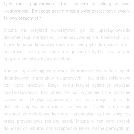
tych mniej popularnych, które czasem zaskakują w swej
kreatywności. Do czego zatem można wykorzystać ten niewielki
foliowy przedmiot?
Można na przykład wykorzystać go do uporządkowania
dokumentacji medycznej przechowywanej na nośnikach CD.
Dzięki kopercie kurierskiej można dokleić płytę do dokumentacji
papierowej, tak by nie została zagubiona. I będzie zawsze pod
ręką w razie gdyby była potrzebna.
Kangurki sprawdzają się również do umieszczenie w katalogach
dodatkowych materiałów reklamowych – jak próbki reklamowe
czy luźne broszurki. Dzięki temu łatwiej będzie je wręczać
zainteresowanym bez obaw, że coś wypadnie i nie zostanie
zauważone. Przylgi wykorzystują też restauracje i bary do
doklejenia specjalnego menu czasowego. Dzięki temu mają
pewność że dodatkowa kartka nie zapodzieje się i nie zniszczy
przez przypadkowo rozlany napój. Można w ten sam sposób
dołączyć do albumu czy scrapbooka jakieś ważne pamiątki np.