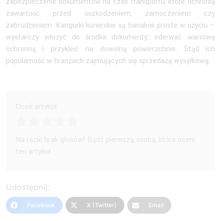
zabezpieczenie dokumentów na czas transportu, które uchronią
zawartość przed uszkodzeniem, zamoczeniem czy
zabrudzeniem. Kangurki kurierskie są banalnie proste w użyciu –
wystarczy włożyć do środka dokumenty, oderwać warstwę
ochronną i przykleić na dowolną powierzchnie. Stąd ich
popularność w branżach zajmujących się sprzedażą wysyłkową.
Oceń artykuł
Na razie brak głosów! Bądź pierwszą osobą, która oceni
ten artykuł.
Udostępnij:
Facebook
X (Twitter)
Email