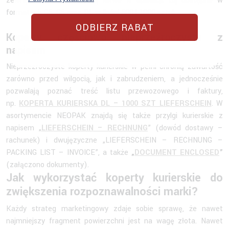
zewnętrznych. Koperty są łatwe w aplikacji. Są dostępne w
formatach C5, C6 oraz DL w ilości 500 i 1000 sztuk.
ODBIERZ RABAT
Koperty częściowo nieprzeźroczyste z
napisem
Nieprzezroczyste koperty kurierskie w pełni chronią zawartość
zarówno przed wilgocią, jak i zabrudzeniem, a jednocześnie
pozwalają poznać treść listu przewozowego i faktury,
np.
KOPERTA KURIERSKA DL – 1000 SZT LIEFERSCHEIN
. W
asortymencie NEOPAK znajdą się także przylgi kurierskie z
napisem „
LIEFERSCHEIN – RECHNUNG
” (dowód dostawy –
rachunek) i dwujęzyczne „LIEFERSCHEIN – RECHNUNG –
PACKING LIST – INVOICE”, a także
„
DOCUMENT ENCLOSED
”
(załączono dokumenty).
Jak wykorzystać koperty kurierskie do
zwiększenia rozpoznawalności marki?
Każdy strateg marketingowy zdaje sobie sprawę, że nawet
najmniejszy fragment powierzchni jest na wagę złota. Nawet