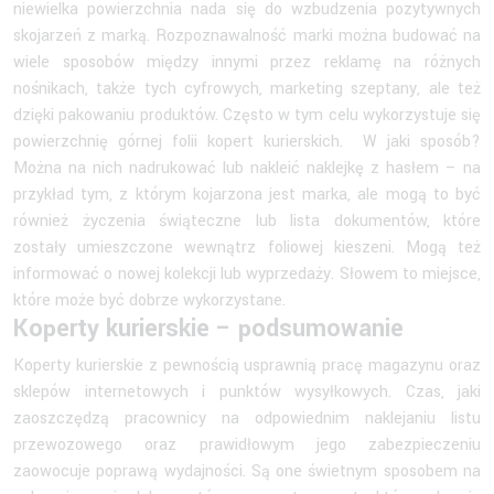
niewielka powierzchnia nada się do wzbudzenia pozytywnych
skojarzeń z marką. Rozpoznawalność marki można budować na
wiele sposobów między innymi przez reklamę na różnych
nośnikach, także tych cyfrowych, marketing szeptany, ale też
dzięki pakowaniu produktów. Często w tym celu wykorzystuje się
powierzchnię górnej folii kopert kurierskich. W jaki sposób?
Można na nich nadrukować lub nakleić naklejkę z hasłem – na
przykład tym, z którym kojarzona jest marka, ale mogą to być
również życzenia świąteczne lub lista dokumentów, które
zostały umieszczone wewnątrz foliowej kieszeni. Mogą też
informować o nowej kolekcji lub wyprzedaży. Słowem to miejsce,
które może być dobrze wykorzystane.
Koperty kurierskie – podsumowanie
Koperty kurierskie z pewnością usprawnią pracę magazynu oraz
sklepów internetowych i punktów wysyłkowych. Czas, jaki
zaoszczędzą pracownicy na odpowiednim naklejaniu listu
przewozowego oraz prawidłowym jego zabezpieczeniu
zaowocuje poprawą wydajności. Są one świetnym sposobem na