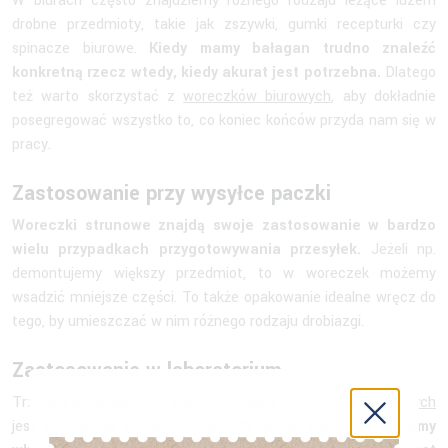
W biurach często znajdziemy różnego rodzaju leżące luzem
drobne przedmioty, takie jak zszywki, gumki recepturki czy
spinacze biurowe.
Kiedy mamy bałagan trudno znaleźć
konkretną rzecz wtedy, kiedy akurat jest potrzebna.
Dlatego
też warto skorzystać z
woreczków biurowych
, aby dokładnie
posegregować wszystko to, co koniec końców przyda nam się w
pracy.
Zastosowanie przy wysyłce paczki
Woreczki strunowe znajdą swoje zastosowanie w bardzo
wielu przypadkach przygotowywania przesyłek.
Jeżeli np.
demontujemy większy przedmiot, to w woreczek możemy
wsadzić mniejsze części. To także opakowanie idealne wręcz do
tego, by umieszczać w nim różnego rodzaju drobiazgi.
Zastosowanie w laboratorium
Trzecim przykładowym zastosowaniem
woreczków strunowych
jest ich użycie w laboratorium.
W takie woreczki możemy