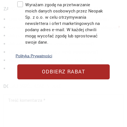
Zgoda
Wyrażam zgodę na przetwarzanie
ZAPOZNAJ SIĘ Z POZOSTAŁYMI ARTYKUŁAMI
moich danych osobowych przez Neopak
Sp. z o.o. w celu otrzymywania
Druk termiczny, a termotransferowy, na czym polega?
newslettera i ofert marketingowych na
Czy wszystkie torby papierowe można poddać recyklingowi?
podany adres e-mail. W każdej chwili
mogę wycofać zgodę lub sprostować
Jak powstają papierowe torebki – przewodnik
swoje dane.
Jak zawiązać sznurki w torebce prezentowej?
Dlaczego warto korzystać z toreb papierowych?
Polityka Prywatności
Wszystko o torbach papierowych – historia, rodzaje
Zastosowania folii bąbelkowych, o których nie wiesz!
ODBIERZ RABAT
DODAJ SWÓJ KOMENTARZ