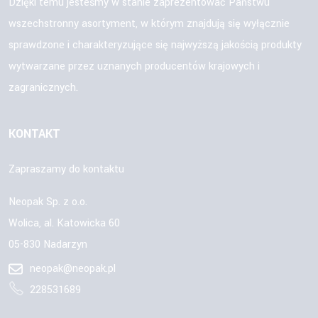
Dzięki temu jesteśmy w stanie zaprezentować Państwu
wszechstronny asortyment, w którym znajdują się wyłącznie
sprawdzone i charakteryzujące się najwyższą jakością produkty
wytwarzane przez uznanych producentów krajowych i
zagranicznych.
KONTAKT
Zapraszamy do kontaktu
Neopak Sp. z o.o.
Wolica, al. Katowicka 60
05-830 Nadarzyn
neopak@neopak.pl
228531689