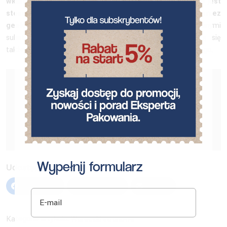
wkładać różnego rodzaju próbki. Często opakowanie to jest
stosowane do zbierania próbek torfu czy ziemi przez
geologów.
Można tu także umieścić miniampułki z testowanymi
substancjami chemicznymi. Woreczki strunowe nadadzą się
także do przechowywania próbek do badania mikroskopowego.
Oceń artykuł
Na razie brak głosów! Bądź pierwszą osobą, która oceni
ten artykuł.
Wypełnij formularz
Udostępnij:
Facebook
X (Twitter)
Email
E-mail
Kategorie artykułu:
Woreczki strunowe