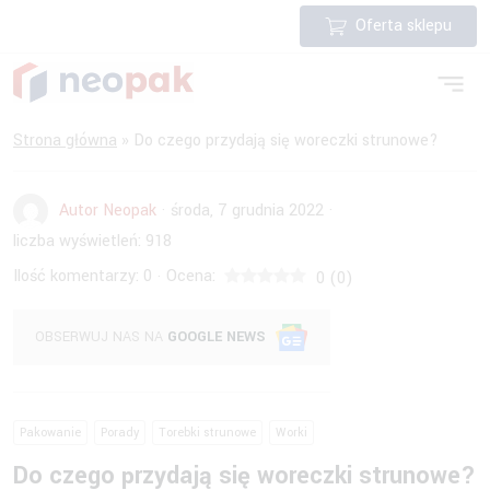
Oferta sklepu
Strona główna
»
Do czego przydają się woreczki strunowe?
Autor Neopak
·
środa, 7 grudnia 2022
·
liczba wyświetleń:
918
Ilość komentarzy:
0
Ocena:
·
0
(
0
)
OBSERWUJ NAS NA
GOOGLE NEWS
Pakowanie
Porady
Torebki strunowe
Worki
Do czego przydają się woreczki strunowe?