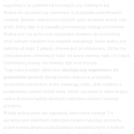
wypełniacz do pudełek kartonowych czy szklanych kul.
Wolina nie sprawdzi się natomiast w przypadku plastikowych
torebek, głównie nieprzezroczystych, gdyż stracimy wtedy cały
efekt, który daje w przypadku pozostałego rodzaju prezentów.
Wolina jest też potocznie nazywana siankiem do prezentów,
choć samym siankiem ma niewiele wspólnego. Kolor woliny jest
zależny od tego, Z jakiego drzewa jest produkowana. Olcha ma
zdecydowanie ciemniejszy kolor od sosny świerku osiki czy topoli.
Ciemniejszą barwę ma również dąb oraz brzoza.
Tego typu produkt, jakim jest
ekologiczny wypełniacz do
prezentów
sprawdź dzisiaj bardzo dobrze w przypadku
wszystkich prezentów, które zawierają szkło. Jeśli myślimy o
podarowaniu jakiejś osobie wina, miodu czy piwa to dekoracyjna
wełna drzewna będzie idealnym zabezpieczeniem naszego
prezentu.
Wtedy wolina pełni tak naprawdę dwie różne funkcje. Po
pierwsze jest świetnym zabezpieczeniem naszego prezentu
przed ewentualnymi uszkodzeniami mechanicznymi w trakcie