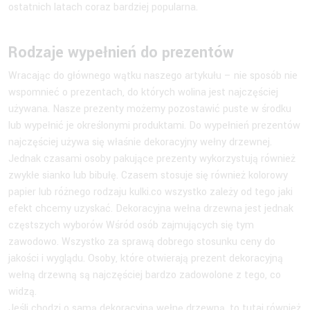
ostatnich latach coraz bardziej popularna.
Rodzaje wypełnień do prezentów
Wracając do głównego wątku naszego artykułu – nie sposób nie
wspomnieć o prezentach, do których wolina jest najczęściej
używana. Nasze prezenty możemy pozostawić puste w środku
lub wypełnić je określonymi produktami. Do wypełnień prezentów
najczęściej używa się właśnie dekoracyjny wełny drzewnej.
Jednak czasami osoby pakujące prezenty wykorzystują również
zwykłe sianko lub bibułę. Czasem stosuje się również kolorowy
papier lub różnego rodzaju kulki.co wszystko zależy od tego jaki
efekt chcemy uzyskać. Dekoracyjna wełna drzewna jest jednak
częstszych wyborów Wśród osób zajmujących się tym
zawodowo. Wszystko za sprawą dobrego stosunku ceny do
jakości i wyglądu. Osoby, które otwierają prezent dekoracyjną
wełną drzewną są najczęściej bardzo zadowolone z tego, co
widzą.
Jeśli chodzi o samą dekoracyjną wełnę drzewną, to tutaj również