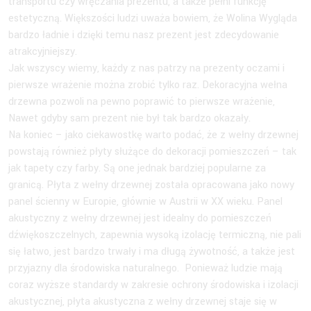
transportu czy wręczania prezentu, a także pełni funkcję
estetyczną. Większości ludzi uważa bowiem, że Wolina Wygląda
bardzo ładnie i dzięki temu nasz prezent jest zdecydowanie
atrakcyjniejszy.
Jak wszyscy wiemy, każdy z nas patrzy na prezenty oczami i
pierwsze wrażenie można zrobić tylko raz. Dekoracyjna wełna
drzewna pozwoli na pewno poprawić to pierwsze wrażenie,
Nawet gdyby sam prezent nie był tak bardzo okazały.
Na koniec – jako ciekawostkę warto podać, że z wełny drzewnej
powstają również płyty służące do dekoracji pomieszczeń – tak
jak tapety czy farby. Są one jednak bardziej popularne za
granicą. Płyta z wełny drzewnej została opracowana jako nowy
panel ścienny w Europie, głównie w Austrii w XX wieku. Panel
akustyczny z wełny drzewnej jest idealny do pomieszczeń
dźwiękoszczelnych, zapewnia wysoką izolację termiczną, nie pali
się łatwo, jest bardzo trwały i ma długą żywotność, a także jest
przyjazny dla środowiska naturalnego. Ponieważ ludzie mają
coraz wyższe standardy w zakresie ochrony środowiska i izolacji
akustycznej, płyta akustyczna z wełny drzewnej staje się w