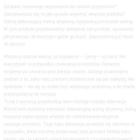
Szukasz ciekawego wypełnienia do swoich prezentów?
Zastanawiasz się, w jaki sposób wypełnić wnętrze pudełka?
Odkryj dekoracyjną wełnę drzewną, nazywaną potocznie woliną.
W tym artykule przedstawimy dokładnie ten produkt, opowiemy
jak powstaje, ile kosztuje i gdzie go kupić. Zapraszamy już teraz
do lektury!
Wszyscy dobrze wiemy, że kupujemy – i jemy – oczami. Nie
inaczej jest w przypadku otwierania prezentów. Pierwsze
wrażenie po otwarciu jest bardzo ważne, dlatego powinniśmy
zadbać o to, żeby nasz prezent prezentował się jak najlepiej. Ale
spokojnie – da się to zrobić bez większego problemu, o ile chwilę
przysiądziemy do tematu.
Tutaj z pomocą przychodzą nam różnego rodzaju dekoracje.
Wśród nich możemy wymienić dekoracyjną wełnę drzewną, którą
możemy wykorzystać właśnie do udekorowania wnętrza
naszego prezentu. Tego typu dekoracja sprawdzi się zarówno w
przypadku, kiedy chcemy podarować jakiś prezent bliskiej nam
osobie, jak i w ramach relacji biznesowych czy marketingowych.