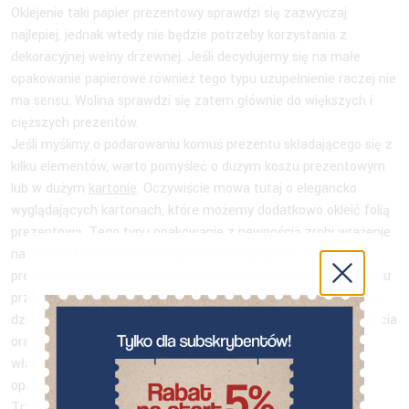
Oklejenie taki papier prezentowy sprawdzi się zazwyczaj
najlepiej, jednak wtedy nie będzie potrzeby korzystania z
dekoracyjnej wełny drzewnej. Jeśli decydujemy się na małe
opakowanie papierowe również tego typu uzupełnienie raczej nie
ma sensu. Wolina sprawdzi się zatem głównie do większych i
cięższych prezentów.
Jeśli myślimy o podarowaniu komuś prezentu składającego się z
kilku elementów, warto pomyśleć o dużym koszu prezentowym
lub w dużym
kartonie
. Oczywiście mowa tutaj o elegancko
wyglądających kartonach, które możemy dodatkowo okleić folią
prezentową. Tego typu opakowanie z pewnością zrobi wrażenie
na osobie, która będzie ten prezent otrzymywać. Do takich
prezentów zaliczymy na przykład zestawy składające się z kilku
przedmiotów z określonej kategorii lub przedmiotów z różnych
dziedzin. Możemy wybrać na przykład coś słodkiego, coś do picia
oraz kawę i herbatę. Tego typu połączenie warto umieścić
właśnie na dekoracyjny wełnie drzewnej w eleganckim
opakowaniu.
Trzecim rodzajem prezentów, które najczęściej dajemy są