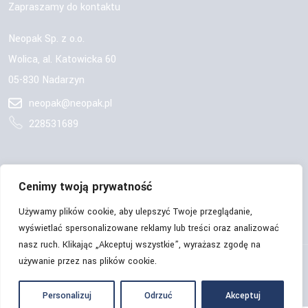
Zapraszamy do kontaktu
Neopak Sp. z o.o.
Wolica, al. Katowicka 60
05-830 Nadarzyn
neopak@neopak.pl
228531689
OBSERWUJ NAS:
Cenimy twoją prywatność
Używamy plików cookie, aby ulepszyć Twoje przeglądanie,
wyświetlać spersonalizowane reklamy lub treści oraz analizować
nasz ruch. Klikając „Akceptuj wszystkie”, wyrażasz zgodę na
używanie przez nas plików cookie.
© Copyrights 2026 | Neopak Sp. z o.o. | Wszelkie prawa
zastrzeżone.
Personalizuj
Odrzuć
Akceptuj