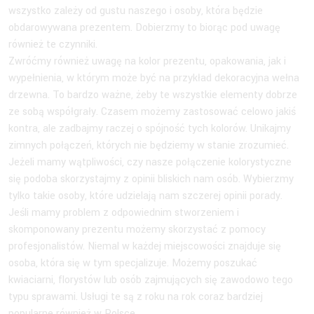
wszystko zależy od gustu naszego i osoby, która będzie
obdarowywana prezentem. Dobierzmy to biorąc pod uwagę
również te czynniki.
Zwróćmy również uwagę na kolor prezentu, opakowania, jak i
wypełnienia, w którym może być na przykład dekoracyjna wełna
drzewna. To bardzo ważne, żeby te wszystkie elementy dobrze
ze sobą współgrały. Czasem możemy zastosować celowo jakiś
kontra, ale zadbajmy raczej o spójność tych kolorów. Unikajmy
zimnych połączeń, których nie będziemy w stanie zrozumieć.
Jeżeli mamy wątpliwości, czy nasze połączenie kolorystyczne
się podoba skorzystajmy z opinii bliskich nam osób. Wybierzmy
tylko takie osoby, które udzielają nam szczerej opinii porady.
Jeśli mamy problem z odpowiednim stworzeniem i
skomponowany prezentu możemy skorzystać z pomocy
profesjonalistów. Niemal w każdej miejscowości znajduje się
osoba, która się w tym specjalizuje. Możemy poszukać
kwiaciarni, florystów lub osób zajmujących się zawodowo tego
typu sprawami. Usługi te są z roku na rok coraz bardziej
popularne również w Polsce.