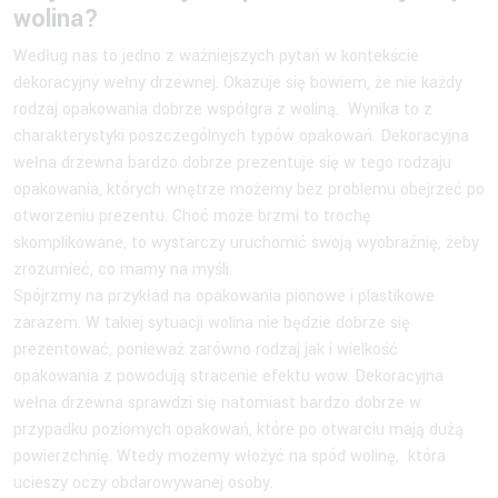
wolina?
Według nas to jedno z ważniejszych pytań w kontekście
dekoracyjny wełny drzewnej. Okazuje się bowiem, że nie każdy
rodzaj opakowania dobrze współgra z woliną. Wynika to z
charakterystyki poszczególnych typów opakowań. Dekoracyjna
wełna drzewna bardzo dobrze prezentuje się w tego rodzaju
opakowania, których wnętrze możemy bez problemu obejrzeć po
otworzeniu prezentu. Choć może brzmi to trochę
skomplikowane, to wystarczy uruchomić swoją wyobraźnię, żeby
zrozumieć, co mamy na myśli.
Spójrzmy na przykład na opakowania pionowe i plastikowe
zarazem. W takiej sytuacji wolina nie będzie dobrze się
prezentować, ponieważ zarówno rodzaj jak i wielkość
opakowania z powodują stracenie efektu wow. Dekoracyjna
wełna drzewna sprawdzi się natomiast bardzo dobrze w
przypadku poziomych opakowań, które po otwarciu mają dużą
powierzchnię. Wtedy możemy włożyć na spód wolinę, która
ucieszy oczy obdarowywanej osoby.