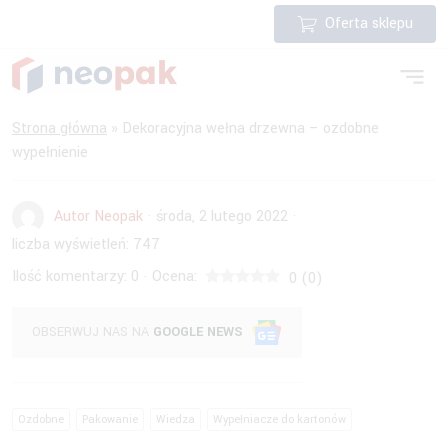
Oferta sklepu
Strona główna
»
Dekoracyjna wełna drzewna – ozdobne
wypełnienie
Autor Neopak
·
środa, 2 lutego 2022
·
liczba wyświetleń:
747
Ilość komentarzy:
0
Ocena:
·
0
(
0
)
OBSERWUJ NAS NA
GOOGLE NEWS
Ozdobne
Pakowanie
Wiedza
Wypełniacze do kartonów