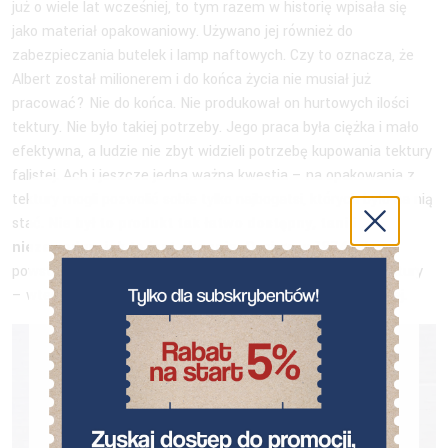
już o wiele lat wcześniej, to tym razem w historię wpisała się
jako materiał opakowaniowy. Używano jej również do
zabezpieczania butelek i lamp naftowych. Czy to oznacza, że
Albert został milionerem i do końca życia nie musiał już
pracować? Nie do końca. Nie produkował on hurtowych ilości
tektury. Nie było takiej potrzeby. Jego praca była ciężka i mało
efektywna, a ludzie nie zbyt widzieli potrzebę kupowania tektury
falistej. Ach i jeszcze jedna ważna kwestia – na opakowania z
tektury mogli pozwolić sobie tylko najbogatsi, których było na nią
stać.
Nie był to produkt tak łatwo dostępny, tani i
niezawodny, jak to jest obecnie.
Dopiero w 1874 roku
powstała pierwsza maszyna produkująca większe ilości tektury
– wtedy też można było zacząć mówić o produkcji hurtowej.