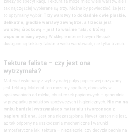
zależy od specyfikacji. Tektura ta może mieć wiele warstw, ale i
tak najczęściej wybierane są trzy. Można by powiedzieć, że jest
to optymalny wybór.
Trzy warstwy to dokładnie dwie płaskie,
delikatne, gładkie warstwy zewnętrze, a trzecia jest
warstwą środkową – jest to właśnie fala, o której
wspomnieliśmy wyżej
. W sklepie internetowym Neopak
dostępne są tektury faliste o wielu warstwach, nie tylko trzech.
Tektura falista – czy jest ona
wytrzymała?
Materiał wykonany z wytrzymałej pulpy papierowej nazywany
jest tekturą. Materiał ten możemy spotkać, chociażby w
opakowaniach od mleka, chusteczek papierowych — generalnie
w przypadku produktów spożywczych i higienicznych.
Nie ma na
rynku bardziej wytrzymałego materiału stworzonego z
papieru niż ona.
Jest ona niezastąpiona. Nawet karton nie jest,
aż tak odporny na uszkodzenia mechaniczne i warunki
atmosferyczne jak tektura – niezależnie, czy decyzja padnie na