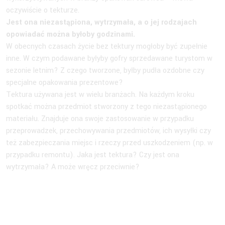
oczywiście o tekturze.
Jest ona niezastąpiona, wytrzymała, a o jej rodzajach
opowiadać można byłoby godzinami.
W obecnych czasach życie bez tektury mogłoby być zupełnie
inne. W czym podawane byłyby gofry sprzedawane turystom w
sezonie letnim? Z czego tworzone, byłby pudła ozdobne czy
specjalne opakowania prezentowe?
Tektura używana jest w wielu branżach. Na każdym kroku
spotkać można przedmiot stworzony z tego niezastąpionego
materiału. Znajduje ona swoje zastosowanie w przypadku
przeprowadzek, przechowywania przedmiotów, ich wysyłki czy
też zabezpieczania miejsc i rzeczy przed uszkodzeniem (np. w
przypadku remontu). Jaka jest tektura? Czy jest ona
wytrzymała? A może wręcz przeciwnie?