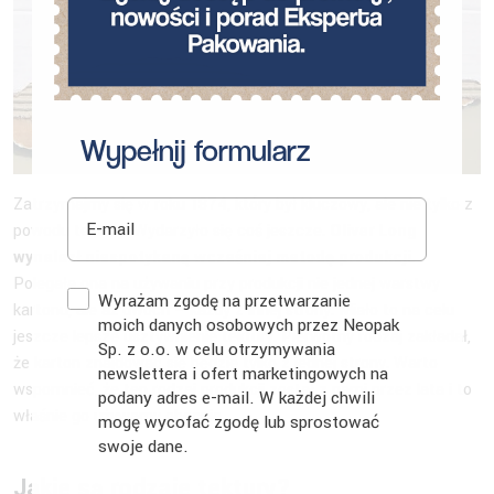
Wypełnij formularz
Zatrzymajmy się w roku 1874, który był kluczowy, ale nie tylko z
E-mail
powodu tektury. Wydarzyło się coś jeszcze.
Oliver Long
wynalazł niespotykaną wcześniej metodę produkcji
.
Polegała ona na używaniu przy produkcji nie jednej warstwy
Zgoda
Wyrażam zgodę na przetwarzanie
kartonu, ale aż dwóch – każdy z innej strony. Miało to na celu
moich danych osobowych przez Neopak
jeszcze lepsze usztywnienie tektury. Pierwotny rodzaj zakładał,
Sp. z o.o. w celu otrzymywania
że karton znajdować się będzie tylko z jednej strony. Warto
newslettera i ofert marketingowych na
wspomnieć, że ten rodzaj produkcji został z nami przez lata i to
podany adres e-mail. W każdej chwili
właśnie go używamy obecnie.
mogę wycofać zgodę lub sprostować
swoje dane.
Jakie są rodzaje tektury?