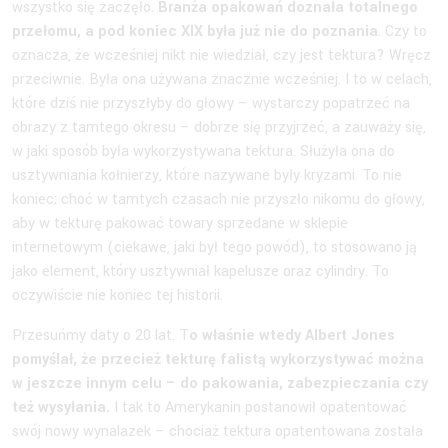
wszystko się zaczęło.
Branża opakowań doznała totalnego
przełomu, a pod koniec XIX była już nie do poznania
. Czy to
oznacza, że wcześniej nikt nie wiedział, czy jest tektura? Wręcz
przeciwnie. Była ona używana znacznie wcześniej. I to w celach,
które dziś nie przyszłyby do głowy – wystarczy popatrzeć na
obrazy z tamtego okresu – dobrze się przyjrzeć, a zauważy się,
w jaki sposób była wykorzystywana tektura. Służyła ona do
usztywniania kołnierzy, które nazywane były kryzami. To nie
koniec; choć w tamtych czasach nie przyszło nikomu do głowy,
aby w tekturę pakować towary sprzedane w sklepie
internetowym (ciekawe, jaki był tego powód), to stosowano ją
jako element, który usztywniał kapelusze oraz cylindry. To
oczywiście nie koniec tej historii.
Przesuńmy daty o 20 lat. T
o właśnie wtedy Albert Jones
pomyślał, że przecież tekturę falistą wykorzystywać można
w jeszcze innym celu – do pakowania, zabezpieczania czy
też wysyłania.
I tak to Amerykanin postanowił opatentować
swój nowy wynalazek – chociaż tektura opatentowana została