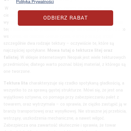
Polityka Prywatności
W związku z tym, że z tektury tworzy się naprawdę wiele
ciekawych produktów – nie tylko pudełka prezentowe czy
ODBIERZ RABAT
wysyłkowe, ale również meble – to niezbędne są różne rodzaje
tego materiału, bo przecież z jednego nie będzie powstawało to
wszystko, co obecnie oferuje rynek. Warto pod lupę wziąć
szczególnie dwa rodzaje tektury – oczywiście te, które są
najczęściej spotykane.
Mowa tutaj o tekturze litej oraz
falistej
. W sklepie internetowym Neopak jest wiele tekturowych
przedmiotów, dlatego warto poznać bliżej materiał, z którego są
one tworzone.
Tektura lita
charakteryzuje się rzadko spotykaną gładkością, a
wszystko to za sprawą gęstej strukturze. Mówi się, że jest ona
wyjątkowo sztywna, co pomaga przy zabezpieczaniu palet z
towarem, oraz wytrzymała – co sprawia, że ciężko zastąpić ją w
branży transportowej oraz wysyłkowej. Nie straszne jej przebicia,
wstrząsy, uszkodzenia mechaniczne, a nawet wilgoć.
Zabezpiecza ona zawartość skutecznie i sprawia, że towar