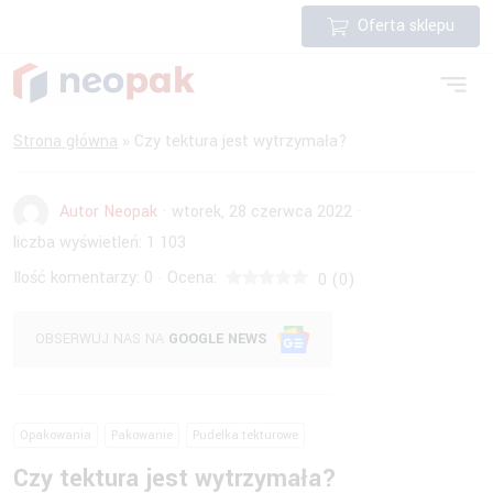
Oferta sklepu
Strona główna
»
Czy tektura jest wytrzymała?
Autor Neopak
·
wtorek, 28 czerwca 2022
·
liczba wyświetleń:
1 103
Ilość komentarzy:
0
Ocena:
·
0
(
0
)
OBSERWUJ NAS NA
GOOGLE NEWS
Opakowania
Pakowanie
Pudełka tekturowe
Czy tektura jest wytrzymała?