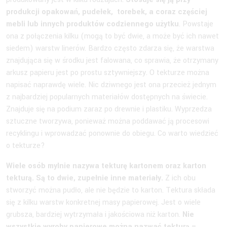
produkcji opakowań, pudełek, torebek, a coraz częściej
mebli lub innych produktów codziennego użytku
. Powstaje
ona z połączenia kilku (mogą to być dwie, a może być ich nawet
siedem) warstw linerów. Bardzo często zdarza się, że warstwa
znajdująca się w środku jest falowana, co sprawia, że otrzymany
arkusz papieru jest po prostu sztywniejszy. O tekturze można
napisać naprawdę wiele. Nic dziwnego jest ona przecież jednym
z najbardziej popularnych materiałów dostępnych na świecie.
Znajduje się na podium zaraz po drewnie i plastiku. Wyprzedza
sztuczne tworzywa, ponieważ można poddawać ją procesowi
recyklingu i wprowadzać ponownie do obiegu. Co warto wiedzieć
o tekturze?
Wiele osób mylnie nazywa tekturę kartonem oraz karton
tekturą. Są to dwie, zupełnie inne materiały.
Z ich obu
stworzyć można pudło, ale nie będzie to karton. Tektura składa
się z kilku warstw konkretnej masy papierowej. Jest o wiele
grubsza, bardziej wytrzymała i jakościowa niż karton.
Nie
wszystkie wyroby papierowe można nazwać tekturą –