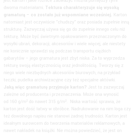
jest karton i jakie różnice zauważyć można pomiędzy tymi
dwoma materiałami.
Tektura charakteryzuje się wysoką
gramaturą – co zostało już wspomniane wcześniej.
Karton
natomiast jest oczywiście ”chudszy” oraz posiada zupełnie inną
strukturę. Zazwyczaj używa się go do zupełnie innego celu niż
tekturę. Może być świetnym opakowaniem przeznaczonym do
wysyłki ubrań, dekoracji, akcesoriów i wiele więcej, ale niestety
nie konicznie sprawdzi się podczas transportu ciężkich
gabarytów – jego gramatura jest zbyt niska. Za to wyprzedza
tekturę swoją elastycznością oraz jednolitością. Tworzy się z
niego wiele niezbędnych akcesoriów biurowych, na przykład
teczki, pudełka archiwizacyjne czy też specjalne aktówki.
Jaką więc gramaturę przyjmuje karton?
Jest to zazwyczaj
zależne od producenta i przeznaczenia. Może ona wynosić
od 160 g/m² do nawet 315 g/m². Niska wartość sprawia, że
karton jest dość łatwy w obróbce. Nadrukowanie na nim loga czy
też dowolnego napisu nie stanowi żadnej trudności. Karton jest
idealnym surowcem do tworzenia materiałów reklamowych, a
nawet nakładek na książki. Nie można powiedzieć, że jest on