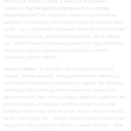
dochodzi do klienta w stanie, w jakim został wysłany z
magazynu.
Czy tektura lita odporna jest na czynniki
atmosferyczne?
Tak, natomiast zawsze warto dodatkowo
zabezpieczyć przesyłkę, kiedy prognoza pogody pokazuje duże
opady – po co dodatkowo ryzykować? Materiał ten jest również
elastyczny; może nie, aż tak bardzo jak karton, ale to zawsze
coś. Tektura lita jest wyjątkowo popularna. Co, więc odróżnia ją
od jeszcze częściej wybieranej przez klientów z branży
wysyłkowej, tektury falistej?
Tektura falista
– to właśnie o niej powstają nasze wpisy
blogowe. Można zauważyć, że wyjątkowo mocno lubimy się z
tym rodzajem materiału powstającego z papieru. Nic dziwnego.
Na tekturę falistą stawiają firmy transportowe, logistyczne,
gastronomiczne i inne, które wymagają solidnych opakowań. Nie
jest ona jednolita. Składa się z warstw zewnętrznych, czyli
gładkiego papieru oraz zewnętrznych. Jeśli przekroimy tekturę
na pół, zauważymy fale – właśnie stąd pochodzi jej nazwa. Fale
mogą mieć różną wysokość, wielkość, a nawet grubość – wiele