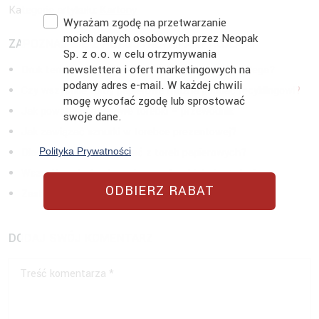
Kategorie artykułu:
Kartony
Zgoda
Wyrażam zgodę na przetwarzanie
moich danych osobowych przez Neopak
ZAPOZNAJ SIĘ Z POZOSTAŁYMI ARTYKUŁAMI
Sp. z o.o. w celu otrzymywania
newslettera i ofert marketingowych na
Druk termiczny, a termotransferowy, na czym polega?
podany adres e-mail. W każdej chwili
Czy wszystkie torby papierowe można poddać recyklingowi?
mogę wycofać zgodę lub sprostować
Jak powstają papierowe torebki – przewodnik
swoje dane.
Jak zawiązać sznurki w torebce prezentowej?
Polityka Prywatności
Dlaczego warto korzystać z toreb papierowych?
Wszystko o torbach papierowych – historia, rodzaje
ODBIERZ RABAT
Zastosowania folii bąbelkowych, o których nie wiesz!
DODAJ SWÓJ KOMENTARZ