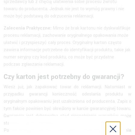
sprzedawcy lub z chęcią ułatwienia sobie procesu zwrotu
towaru do producenta. Jednak nie jest to wymóg prawny i nie
może być podstawą do odrzucenia reklamacji.
Zalecenia Praktyczne:
Mimo że brak kartonu nie dyskwalifikuje
procesu reklamacji, zachowanie oryginalnego opakowania może
ułatwić i przyspieszyć cały proces. Oryginalny karton często
zawiera informacje potrzebne do identyfikacji produktu, takie jak
numer seryjny czy kod produktu, co może być przydatne
podczas zgłaszania reklamacji.
Czy karton jest potrzebny do gwarancji?
Wiesz już, jak zapakować towar do reklamacji. Natomiast w
przypadku gwarancji konieczność odesłania produktu w
oryginalnym opakowaniu jest uzależniona od producenta. Zapis o
tym fakcie powinien być określony w karcie gwarancyjnej towaru.
Gwarancja jest dobrowolna stąd niespełnienie warunków może
stanowić o jej odrzuceniu.
Podsumowując,
karton nie jest konieczny do złożenia