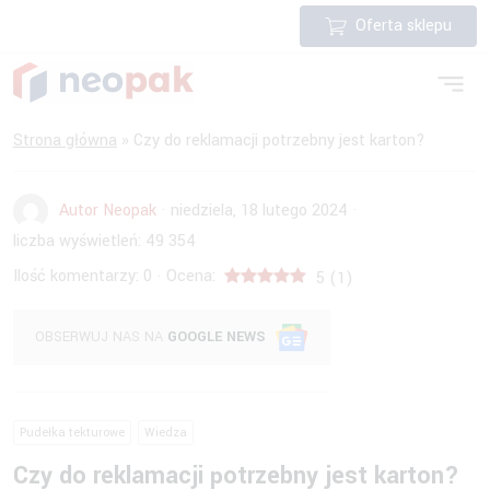
Oferta sklepu
Strona główna
»
Czy do reklamacji potrzebny jest karton?
Autor Neopak
·
niedziela, 18 lutego 2024
·
liczba wyświetleń:
49 354
Ilość komentarzy:
0
Ocena:
·
5
(
1
)
OBSERWUJ NAS NA
GOOGLE NEWS
Pudełka tekturowe
Wiedza
Czy do reklamacji potrzebny jest karton?