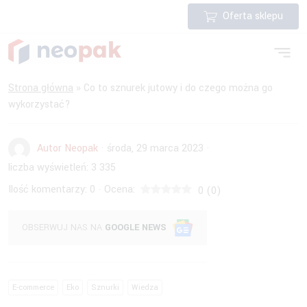
Oferta sklepu
Strona główna
»
Co to sznurek jutowy i do czego można go
wykorzystać?
Autor Neopak
·
środa, 29 marca 2023
·
liczba wyświetleń:
3 335
Ilość komentarzy:
0
Ocena:
·
0
(
0
)
OBSERWUJ NAS NA
GOOGLE NEWS
E-commerce
Eko
Sznurki
Wiedza