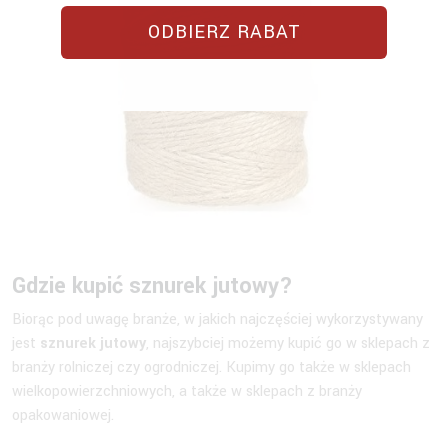
ODBIERZ RABAT
Gdzie kupić
sznurek jutowy
?
Biorąc pod uwagę branże, w jakich najczęściej wykorzystywany
jest
sznurek jutowy
, najszybciej możemy kupić go w sklepach z
branży rolniczej czy ogrodniczej. Kupimy go także w sklepach
wielkopowierzchniowych, a także w sklepach z branży
opakowaniowej.