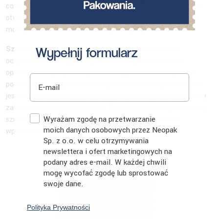
company. Sznurek jutowy idealnie zabezpieczy paczkę przed
otwarciem, a dodatkowe wykorzystanie woskowych pieczęci
może podnieść wartość wizualną takiego opakowania.
Sznurek jutowy
możemy kupić w różnych wariantach,
Wypełnij formularz
oczywiście pod względem grubości i długości. W branży
opakowaniowej najbardziej istotne są jednak sznurki jutowe
E-mail
podstawowe, a więc w naturalnych kolorach. Innym rodzajem
jest sznurek jutowy farbowany, dostępny w różnych kolorach w
zależności od zapotrzebowania. Ponadto można kupić również
Zgoda
Wyrażam zgodę na przetwarzanie
sznurek jutowy wzmacniany, ze specjalnymi włóknami
moich danych osobowych przez Neopak
wplecionymi pomiędzy naturalne włókna z łodyg juty.
Sp. z o.o. w celu otrzymywania
newslettera i ofert marketingowych na
podany adres e-mail. W każdej chwili
mogę wycofać zgodę lub sprostować
swoje dane.
Polityka Prywatności