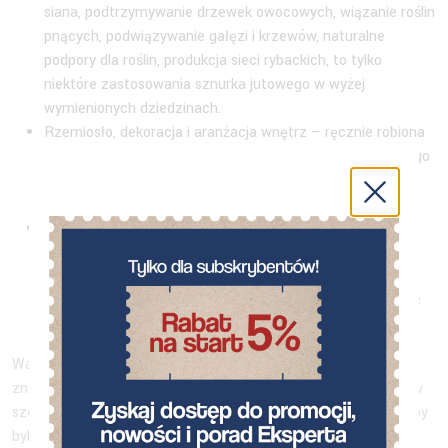
siana, podtrzymywanie drzewek owocowych, wiązanie roślin
pnących, podwiązywanie gałęzi i krzewów, naturalne
podpory dla roślin, produkcja sieci rybackich, to tylko
niektóre zastosowania sznurka jutowego w wyżej
wymienionych dziedzinach.
Rzemiosło, dekoracja i aranżacja wnętrz – ręcznie robiona
biżuteria, poduszki, dywaniki, zasłonki, wytwarza się z niego
ramki na zdjęcia, girlandy i wiele innych, jednym
ograniczeniem w tych aspektach jest nasza wyobraźnia.
Przemysł i budownictwo – produkcja worków na zboże i
inne towary, wypełnienie pomiędzy belkami w domach z
drewna, uszczelnienie pomiędzy oknami i ścianami,
narzędzie do mierzenia poziomów i pionów w trakcie prac
budowlanych, a zastosowań jest o wiele więcej.
Warto też wspomnieć, że
sznurek jutowy
coraz częściej
znajduje swoje zastosowanie również w branży e-commerce, w
szczególności wśród tych przedsiębiorców, którzy dbają o to, by
byli postrzegani przez swoich klientów jako eco-friendly-