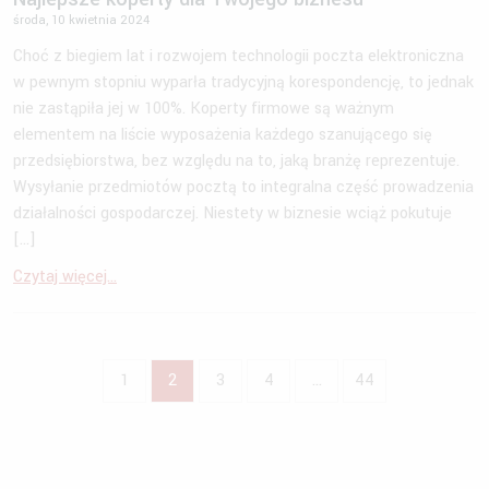
środa, 10 kwietnia 2024
Choć z biegiem lat i rozwojem technologii poczta elektroniczna
w pewnym stopniu wyparła tradycyjną korespondencję, to jednak
nie zastąpiła jej w 100%. Koperty firmowe są ważnym
elementem na liście wyposażenia każdego szanującego się
przedsiębiorstwa, bez względu na to, jaką branżę reprezentuje.
Wysyłanie przedmiotów pocztą to integralna część prowadzenia
działalności gospodarczej. Niestety w biznesie wciąż pokutuje
[…]
Czytaj więcej...
1
2
3
4
…
44