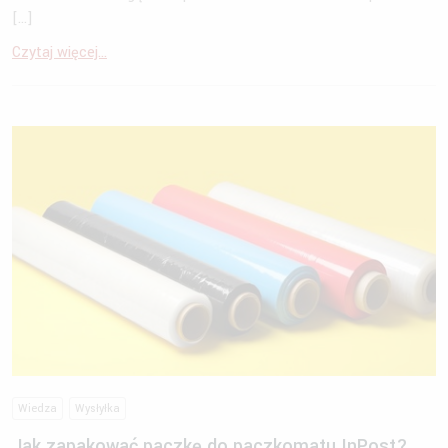
[…]
Czytaj więcej...
Wiedza
Wysłyłka
Jak zapakować paczkę do paczkomatu InPost?