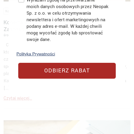
moich danych osobowych przez Neopak
Koperty
Pudełka tekturowe
Wiedza
Wysyłka
Sp. z o.o. w celu otrzymywania
newslettera i ofert marketingowych na
Koperta kartonowa A4, A3, a może B4?
podany adres e-mail. W każdej chwili
Zastosowania
mogę wycofać zgodę lub sprostować
środa, 10 kwietnia 2024
swoje dane.
Choć wydawałoby się, że koperty to dość proste przedmioty,
które służą głównie do przesyłania listów, to w dzisiejszych
Polityka Prywatności
czasach znalazły wiele innych zastosowań. Na rynku możemy
spotkać zwykłe koperty papierowe, modele tworzone z tektury,
ODBIERZ RABAT
plastiku lub folii, a każda z nich przydaje się do innych celów.
Koperty kartonowe to wyjątkowo wygodna i uniwersalna forma
[…]
Czytaj więcej...