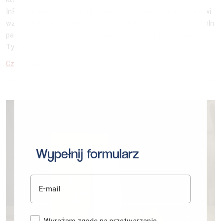
InPost dostarczył 892,1 mln przesyłek, co jednocześnie stanowi
wzrost 20% rok do roku. Na terenie Polski dostarczono 589,5 mln
paczek, a na rynkach międzynarodowych 302,6 mln paczek.
Tylko […]
Czytaj więcej...
Wypełnij formularz
E-mail
Zgoda
Wyrażam zgodę na przetwarzanie