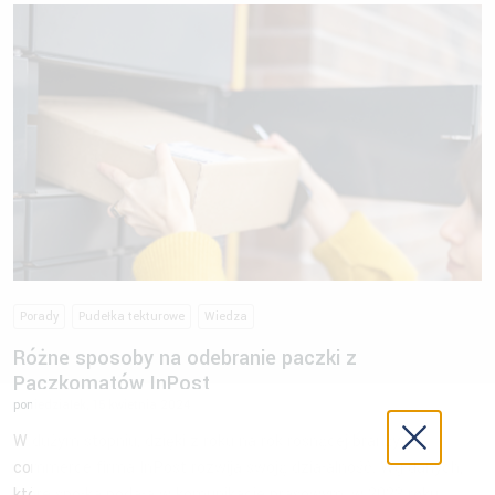
Porady
Pudełka tekturowe
Wiedza
Różne sposoby na odebranie paczki z
Paczkomatów InPost
poniedziałek, 15 kwietnia 2024
W dużym stopniu, dzięki z roku na rok rosnącej branży e-
commerce firma InPost rozwija swoją działalność. Wg danych,
które spółka podała w komunikacie prasowym, w 2023 roku