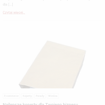
dla […]
Czytaj więcej...
E-commerce
Koperty
Porady
Wiedza
Najlepsze koperty dla Twojego biznesu