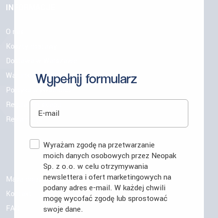
INFORMACJE
O nas
Koszty dostawy
Dostawa w Warszawie
Wypełnij formularz
Warunki sprzedaży
Polityka prywatności
E-mail
Regulamin sklepu
Reklamacje
Zgoda
Wyrażam zgodę na przetwarzanie
moich danych osobowych przez Neopak
Sp. z o.o. w celu otrzymywania
newslettera i ofert marketingowych na
Mapa dojazdu
podany adres e-mail. W każdej chwili
Kontakt
mogę wycofać zgodę lub sprostować
FAQ
swoje dane.