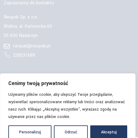
Zapraszamy do kontaktu
Neopak Sp. z o.o.
Wolica, al. Katowicka 60
05-830 Nadarzyn
neopak@neopak.pl
228531689
OBSERWUJ NAS:
Cenimy twoją prywatność
Używamy plików cookie, aby ulepszyć Twoje przeglądanie,
wyświetlać spersonalizowane reklamy lub treści oraz analizować
nasz ruch. Klikając „Akceptuj wszystkie”, wyrażasz zgodę na
używanie przez nas plików cookie.
© Copyrights 2026 | Neopak Sp. z o.o. | Wszelkie prawa
zastrzeżone.
Personalizuj
Odrzuć
Akceptuj