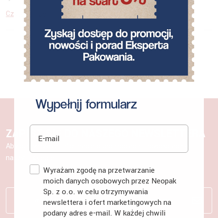
Czytaj więcej...
Wypełnij formularz
E-mail
ZAPISZ SIĘ DO NASZEGO NEWSLETTERA
Aby otrzymywać informacje o promocjach i nowościach w
naszym sklepie
Zgoda
Wyrażam zgodę na przetwarzanie
moich danych osobowych przez Neopak
Sp. z o.o. w celu otrzymywania
newslettera i ofert marketingowych na
podany adres e-mail. W każdej chwili