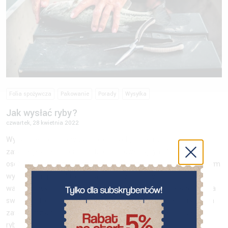
Folia spożywcza
Pakowanie
Porady
Wysyłka
Jak wysłać ryby?
czwartek, 28 kwietnia 2022
Wysyłanie produktów żywnościowych, które mogą się zepsuć
zawsze jest tematem bardzo kontrowersyjnym. Nie brakuje
osób, które wręcz jednoznacznie odradzają przed samodzielnym
wysyłaniem produktów żywnościowych. Ryby są dość
wartościowym artykułem spożywczym, nie tylko ze względu na
swoje wartości odżywcze, ale też dlatego, że ich cena rynkowa
zawsze trzyma się na dość wysokim poziomie. Jednakże z
rybami […]