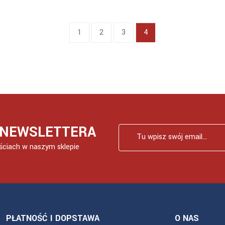
1
2
3
4
O NEWSLETTERA
ściach w naszym sklepie
PŁATNOŚĆ I DOPSTAWA
O NAS