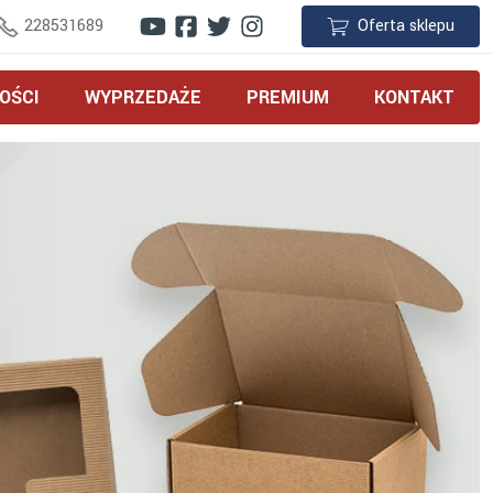
228531689
Oferta sklepu
OŚCI
WYPRZEDAŻE
PREMIUM
KONTAKT