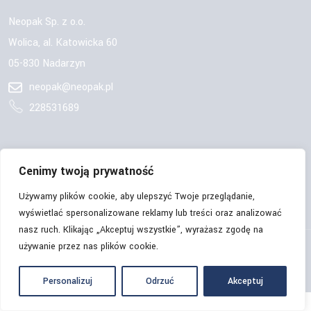
Neopak Sp. z o.o.
Wolica, al. Katowicka 60
05-830 Nadarzyn
neopak@neopak.pl
228531689
OBSERWUJ NAS:
Cenimy twoją prywatność
Używamy plików cookie, aby ulepszyć Twoje przeglądanie,
wyświetlać spersonalizowane reklamy lub treści oraz analizować
nasz ruch. Klikając „Akceptuj wszystkie”, wyrażasz zgodę na
używanie przez nas plików cookie.
© Copyrights 2026 | Neopak Sp. z o.o. | Wszelkie prawa
zastrzeżone.
Personalizuj
Odrzuć
Akceptuj