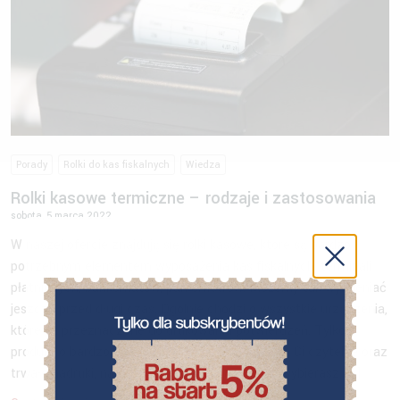
Porady
Rolki do kas fiskalnych
Wiedza
Rolki kasowe termiczne – rodzaje i zastosowania
sobota, 5 marca 2022
W naszej ofercie znajdują się rolki kasowe, które są bardzo
potrzebnym elementem wyposażenia kas fiskalnych, terminali
płatniczych, bankomatów, parkometrów. Możemy tak wymieniać
jeszcze przed długi czas. Ogólnie chodzi o wszystkie urządzenia,
które są przeznaczone do drukowania potwierdzeń. Tylko
produkt o bardzo wysokiej jakości, zagwarantuje Ci czytelne oraz
trwałe nadruki, na przykład na etykietach. Gdy wybierasz […]