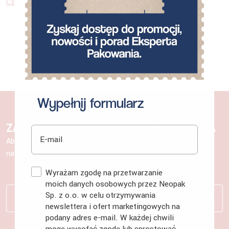
Czytaj więcej...
Wypełnij formularz
ZAPISZ SIĘ DO NASZEGO NEWSLETTERA
E-mail
Aby otrzymywać informacje o promocjach i nowościach w
naszym sklepie
Zgoda
Wyrażam zgodę na przetwarzanie
moich danych osobowych przez Neopak
Sp. z o.o. w celu otrzymywania
newslettera i ofert marketingowych na
podany adres e-mail. W każdej chwili